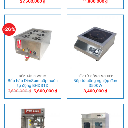
27,500,000
₫
11,860,000
₫
-26%
BẾP HẤP DIMSUM
BẾP TỪ CÔNG NGHIỆP
Bếp hấp DimSum cấp nước
Bếp từ công nghiệp đơn
tự động BHDSTD
3500W
7,600,000
₫
5,600,000
₫
3,400,000
₫