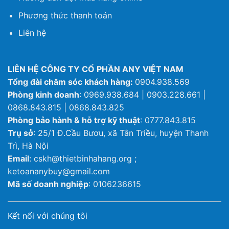
Phương thức thanh toán
Liên hệ
LIÊN HỆ CÔNG TY CỔ PHẦN ANY VIỆT NAM
Tổng đài chăm sóc khách hàng:
0904.938.569
Phòng kinh doanh
: 0969.938.684 | 0903.228.661 |
0868.843.815 | 0868.843.825
Phòng bảo hành & hỗ trợ kỹ thuật
: 0777.843.815
Trụ sở
: 25/1 Đ.Cầu Bươu, xã Tân Triều, huyện Thanh
Trì, Hà Nội
Email
: cskh@thietbinhahang.org ;
ketoananybuy@gmail.com
Mã số doanh nghiệp
: 0106236615
Kết nối với chúng tôi