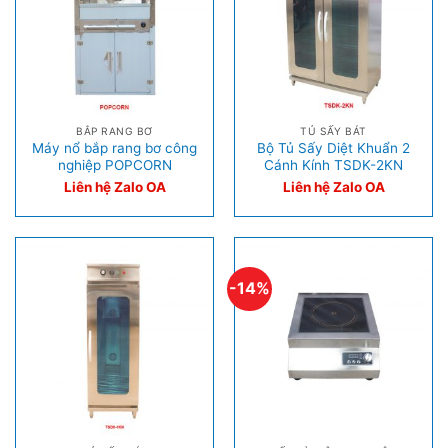
BẮP RANG BƠ
TỦ SẤY BÁT
Máy nổ bắp rang bơ công
Bộ Tủ Sấy Diệt Khuẩn 2
nghiệp POPCORN
Cánh Kính TSDK-2KN
Liên hệ Zalo OA
Liên hệ Zalo OA
-14%