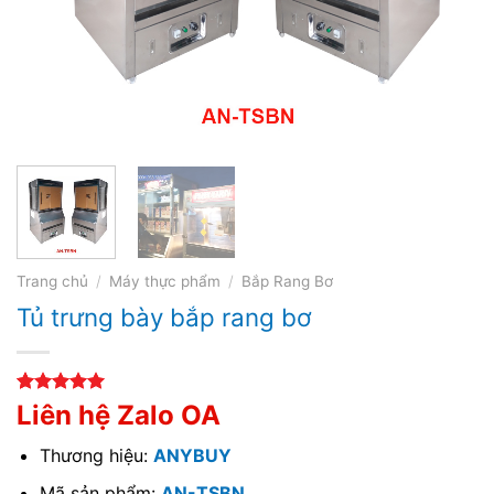
Trang chủ
/
Máy thực phẩm
/
Bắp Rang Bơ
Tủ trưng bày bắp rang bơ
5.00
1
trên 5
Liên hệ Zalo OA
dựa trên
đánh giá
Thương hiệu:
ANYBUY
Mã sản phẩm:
AN-TSBN