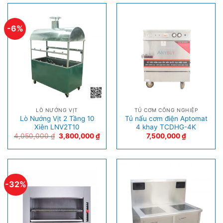
-6%
LÒ NƯỚNG VỊT
TỦ CƠM CÔNG NGHIỆP
Lò Nướng Vịt 2 Tầng 10
Tủ nấu cơm điện Aptomat
Xiên LNV2T10
4 khay TCDHG-4K
4,050,000
₫
3,800,000
₫
7,500,000
₫
-32%