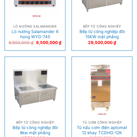
LÒ NƯỚNG SALAMANDER
BẾP TỪ CÔNG NGHIỆP
Lò nướng Salamander 6
Bếp từ công nghiệp đôi
họng WYG-745
15KW mặt phẳng
9,500,000
₫
6,500,000
₫
29,500,000
₫
BẾP TỪ CÔNG NGHIỆP
TỦ CƠM CÔNG NGHIỆP
Bếp từ công nghiệp đôi
Tủ nấu cơm điện aptomat
8kw mặt phẳng
12 khay TCDHG-12K