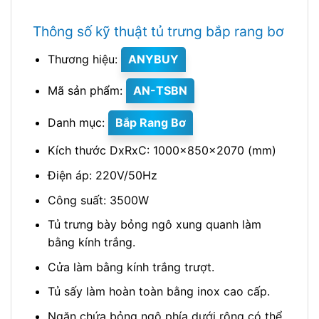
Thông số kỹ thuật tủ trưng bắp rang bơ
Thương hiệu:
ANYBUY
Mã sản phẩm:
AN-TSBN
Danh mục:
Bắp Rang Bơ
Kích thước DxRxC: 1000x850x2070 (mm)
Điện áp: 220V/50Hz
Công suất: 3500W
Tủ trưng bày bỏng ngô xung quanh làm
bằng kính trắng.
Cửa làm bằng kính trắng trượt.
Tủ sấy làm hoàn toàn bằng inox cao cấp.
Ngăn chứa bỏng ngô phía dưới rộng có thể