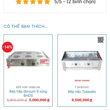
5/5 - (2 bình chọn)
CÓ THỂ BẠN THÍCH…
-14%
BẾP HẤP DIMSUM
TOKBOKKI
Bếp hấp dimsum 6 xửng
Bếp nấu Tokbokki
BHDS
5,800,000
₫
5,000,000
₫
9,500,000
₫