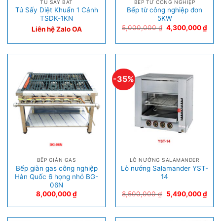
TỦ SẤY BÁT
BẾP TỪ CÔNG NGHIỆP
Tủ Sấy Diệt Khuẩn 1 Cánh
Bếp từ công nghiệp đơn
TSDK-1KN
5KW
5,000,000
₫
4,300,000
₫
Liên hệ Zalo OA
-35%
BẾP GIÀN GAS
LÒ NƯỚNG SALAMANDER
Bếp giàn gas công nghiệp
Lò nướng Salamander YST-
Hàn Quốc 6 họng nhỏ BG-
14
06N
8,000,000
₫
8,500,000
₫
5,490,000
₫