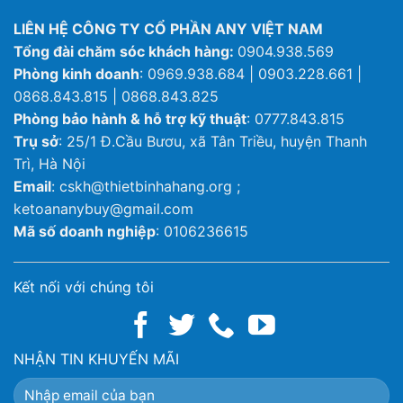
LIÊN HỆ CÔNG TY CỔ PHẦN ANY VIỆT NAM
Tổng đài chăm sóc khách hàng:
0904.938.569
Phòng kinh doanh
: 0969.938.684 | 0903.228.661 |
0868.843.815 | 0868.843.825
Phòng bảo hành & hỗ trợ kỹ thuật
: 0777.843.815
Trụ sở
: 25/1 Đ.Cầu Bươu, xã Tân Triều, huyện Thanh
Trì, Hà Nội
Email
: cskh@thietbinhahang.org ;
ketoananybuy@gmail.com
Mã số doanh nghiệp
: 0106236615
Kết nối với chúng tôi
NHẬN TIN KHUYẾN MÃI