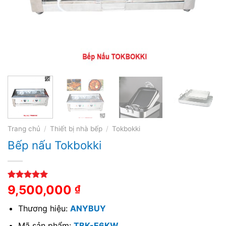
Trang chủ
/
Thiết bị nhà bếp
/
Tokbokki
Bếp nấu Tokbokki
5.00
3
trên 5
9,500,000
₫
dựa trên
đánh giá
Thương hiệu:
ANYBUY
Mã sản phẩm:
TBK-E6KW