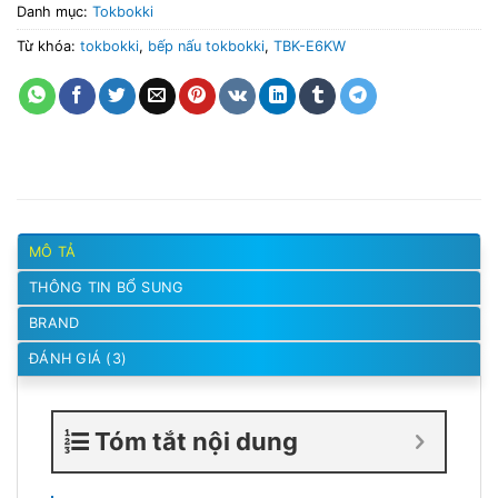
Danh mục:
Tokbokki
Từ khóa:
tokbokki
,
bếp nấu tokbokki
,
TBK-E6KW
MÔ TẢ
THÔNG TIN BỔ SUNG
BRAND
ĐÁNH GIÁ (3)
Tóm tắt nội dung