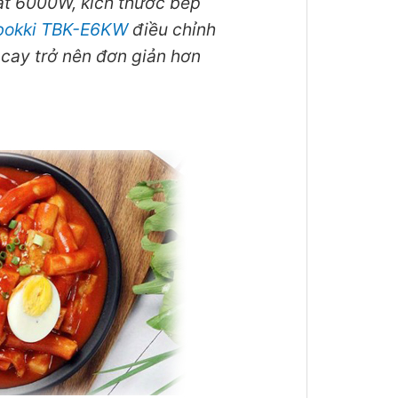
t 6000W, kích thước bếp
bokki TBK-E6KW
điều chỉnh
 cay trở nên đơn giản hơn