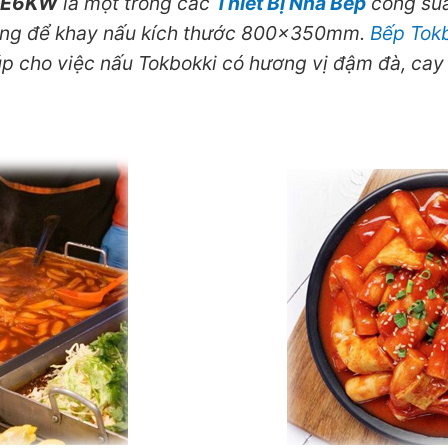
-E6KW
là một trong các
Thiết Bị Nhà Bếp
công suấ
g để khay nấu kích thước 800x350mm.
Bếp Tok
úp cho việc nấu Tokbokki có hương vị đậm đà, cay