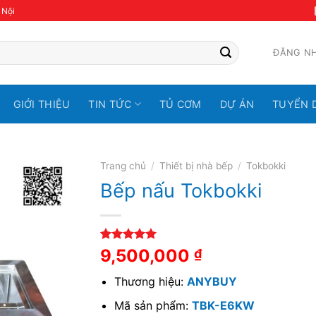
 Nội
ĐĂNG N
GIỚI THIỆU
TIN TỨC
TỦ CƠM
DỰ ÁN
TUYỂN 
Trang chủ
/
Thiết bị nhà bếp
/
Tokbokki
Bếp nấu Tokbokki
5.00
3
trên 5
9,500,000
₫
dựa trên
đánh giá
Thương hiệu:
ANYBUY
Mã sản phẩm:
TBK-E6KW