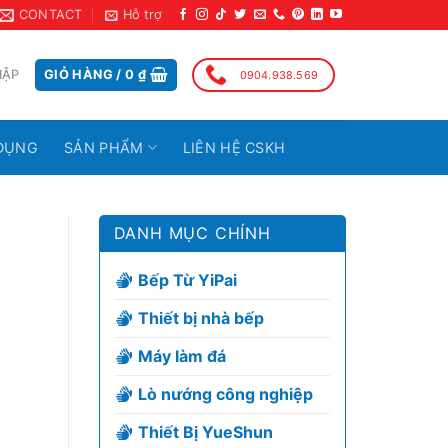
CONTACT
Hỗ trợ
HẬP
GIỎ HÀNG /
0
₫
0904.938.569
DỤNG
SẢN PHẨM
LIÊN HỆ CSKH
DANH MỤC CHÍNH
Bếp Từ YiPai
Thiết bị nhà bếp
Máy làm đá
Lò nướng công nghiệp
Thiết Bị YueShun