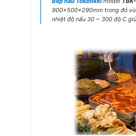
Bếp nấu Tokbokki
model
TBK
900x500x290mm trong đó vùn
nhiệt độ nấu 30 ~ 300 độ C gi