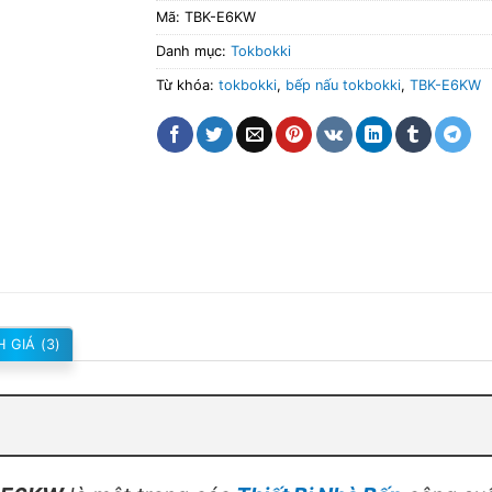
Mã:
TBK-E6KW
Danh mục:
Tokbokki
Từ khóa:
tokbokki
,
bếp nấu tokbokki
,
TBK-E6KW
 GIÁ (3)