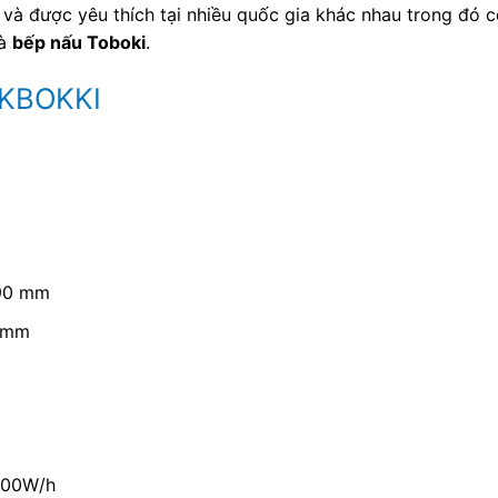
 và được yêu thích tại nhiều quốc gia khác nhau trong đó 
là
bếp nấu Toboki
.
OKBOKKI
290 mm
50mm
6000W/h