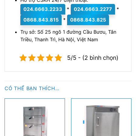
Hỗ trợ CSKH 24/7 điện thoại:
024.6663.2233
*
024.6663.2277
*
0868.843.815
*
0868.843.825
Trụ sở: Số 25 ngõ 1 đường Cầu Bươu, Tân
Triều, Thanh Trì, Hà Nội, Việt Nam
5/5 - (2 bình chọn)
CÓ THỂ BẠN THÍCH…