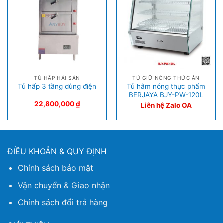
TỦ HẤP HẢI SẢN
TỦ GIỮ NÓNG THỨC ĂN
Tủ hâm nóng thực phẩm
Tủ hấp 3 tầng dùng điện
BERJAYA BJY-PW-120L
22,800,000
₫
Liên hệ Zalo OA
ĐIỀU KHOẢN & QUY ĐỊNH
Chính sách bảo mật
Vận chuyển & Giao nhận
Chính sách đổi trả hàng