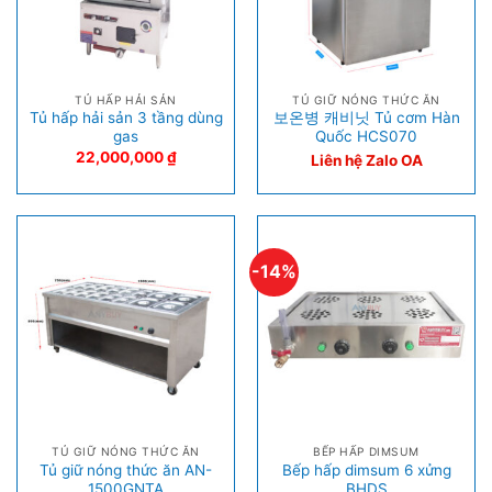
TỦ HẤP HẢI SẢN
TỦ GIỮ NÓNG THỨC ĂN
Tủ hấp hải sản 3 tầng dùng
보온병 캐비닛 Tủ cơm Hàn
gas
Quốc HCS070
22,000,000
₫
Liên hệ Zalo OA
-14%
TỦ GIỮ NÓNG THỨC ĂN
BẾP HẤP DIMSUM
Tủ giữ nóng thức ăn AN-
Bếp hấp dimsum 6 xửng
1500GNTA
BHDS