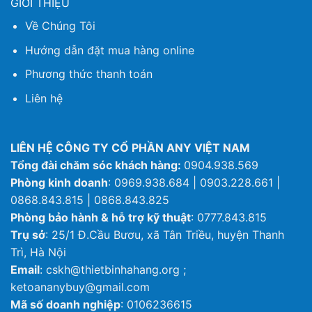
GIỚI THIỆU
Về Chúng Tôi
Hướng dẫn đặt mua hàng online
Phương thức thanh toán
Liên hệ
LIÊN HỆ CÔNG TY CỔ PHẦN ANY VIỆT NAM
Tổng đài chăm sóc khách hàng:
0904.938.569
Phòng kinh doanh
: 0969.938.684 | 0903.228.661 |
0868.843.815 | 0868.843.825
Phòng bảo hành & hỗ trợ kỹ thuật
: 0777.843.815
Trụ sở
: 25/1 Đ.Cầu Bươu, xã Tân Triều, huyện Thanh
Trì, Hà Nội
Email
: cskh@thietbinhahang.org ;
ketoananybuy@gmail.com
Mã số doanh nghiệp
: 0106236615