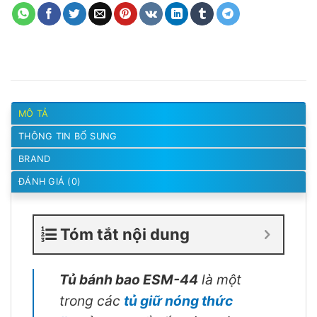
MÔ TẢ
THÔNG TIN BỔ SUNG
BRAND
ĐÁNH GIÁ (0)
Tóm tắt nội dung
Tủ bánh bao ESM-44
là một
trong các
tủ giữ nóng thức