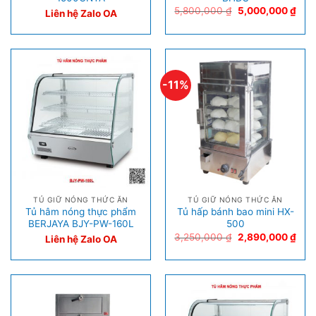
5,800,000
₫
5,000,000
₫
Liên hệ Zalo OA
-11%
TỦ GIỮ NÓNG THỨC ĂN
TỦ GIỮ NÓNG THỨC ĂN
Tủ hâm nóng thực phẩm
Tủ hấp bánh bao mini HX-
BERJAYA BJY-PW-160L
500
3,250,000
₫
2,890,000
₫
Liên hệ Zalo OA