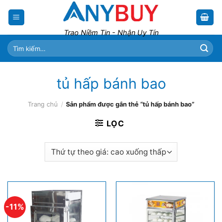
Skip
to
content
Trao Niềm Tin - Nhận Uy Tín
Tìm
kiếm:
tủ hấp bánh bao
Trang chủ
/
Sản phẩm được gắn thẻ “tủ hấp bánh bao”
LỌC
-11%