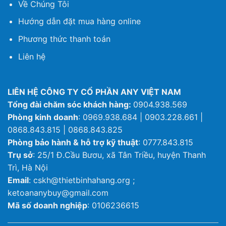
Về Chúng Tôi
Hướng dẫn đặt mua hàng online
Phương thức thanh toán
Liên hệ
LIÊN HỆ CÔNG TY CỔ PHẦN ANY VIỆT NAM
Tổng đài chăm sóc khách hàng:
0904.938.569
Phòng kinh doanh
: 0969.938.684 | 0903.228.661 |
0868.843.815 | 0868.843.825
Phòng bảo hành & hỗ trợ kỹ thuật
: 0777.843.815
Trụ sở
: 25/1 Đ.Cầu Bươu, xã Tân Triều, huyện Thanh
Trì, Hà Nội
Email
: cskh@thietbinhahang.org ;
ketoananybuy@gmail.com
Mã số doanh nghiệp
: 0106236615