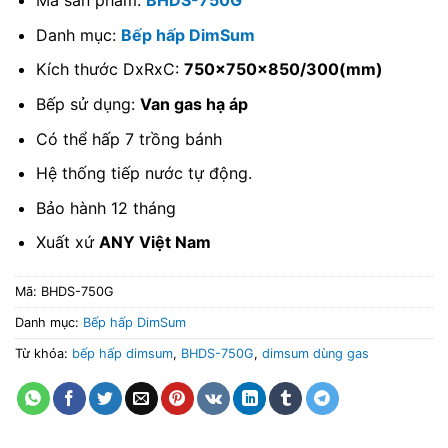
Mã sản phẩm:
BHDS-750G
Danh mục:
Bếp hấp DimSum
Kích thước DxRxC:
750x750x850/300(mm)
Bếp sử dụng:
Van gas hạ áp
Có thể hấp 7 trồng bánh
Hệ thống tiếp nước tự động.
Bảo hành 12 tháng
Xuất xứ
ANY Việt Nam
Mã:
BHDS-750G
Danh mục:
Bếp hấp DimSum
Từ khóa:
bếp hấp dimsum
,
BHDS-750G
,
dimsum dùng gas