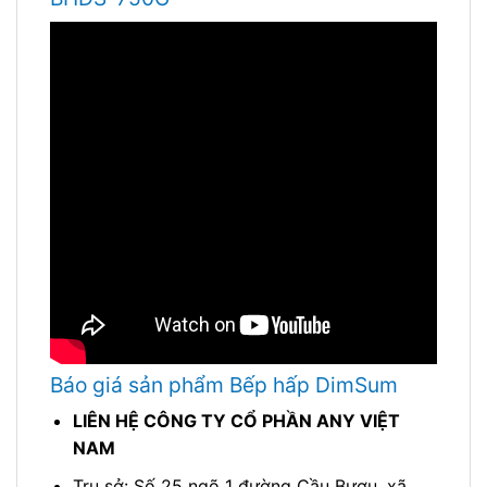
Báo giá sản phẩm Bếp hấp DimSum
LIÊN HỆ CÔNG TY CỔ PHẦN ANY VIỆT
NAM
Trụ sở: Số 25 ngõ 1 đường Cầu Bươu, xã