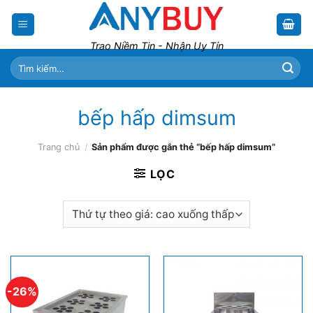
Skip
to
content
Trao Niềm Tin - Nhận Uy Tín
Tìm
kiếm:
bếp hấp dimsum
Trang chủ
/
Sản phẩm được gắn thẻ “bếp hấp dimsum”
LỌC
-26%