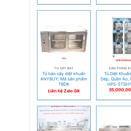
+
+
TỦ SẤY BÁT
SẢN PHẨM K
Tủ bàn sấy diệt khuẩn
Tủ Diệt Khuẩn
ANYBUY; Mã sản phẩm
Dép, Quần Áo,
TBDK
HPS-STSH1
35,000,0
Liên hệ Zalo OA