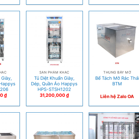
+
+
HÁC
SẢN PHẨM KHÁC
THÙNG BẪY MỠ
 Giày,
Tủ Diệt Khuẩn Giày,
Bể Tách Mỡ Rác Thả
 Happys
Dép, Quần Áo Happys
BTM
206
HPS-STSH1202
00
₫
31,200,000
₫
Liên hệ Zalo OA