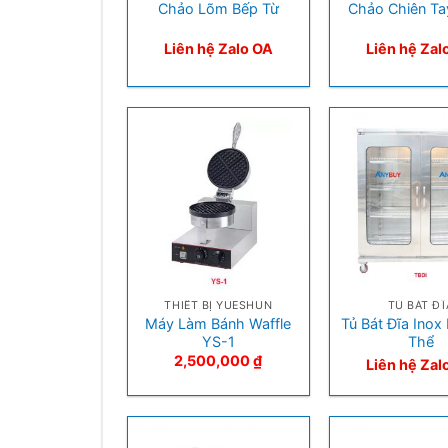
Chảo Lõm Bếp Từ
Chảo Chiên Ta
Liên hệ Zalo OA
Liên hệ Zal
+
+
THIẾT BỊ YUESHUN
TỦ BÁT ĐĨ
Máy Làm Bánh Waffle
Tủ Bát Đĩa Inox
YS-1
Thể
2,500,000
₫
Liên hệ Zal