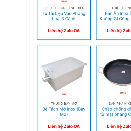
TỦ THÉP SƠN TĨNH ĐIỆN
THIẾT BỊ I
Tủ Tài Liệu Văn Phòng
Bàn Ăn Inox 
Loại 3 Cánh
Không Gỉ Công 
Liên hệ Zalo OA
Liên hệ Zal
+
+
THÙNG BẪY MỠ
SẢN PHẨM K
Bể Tách Mỡ Inox (Bẫy
Chảo chống dí
Mỡ)
từ mặt phẳng 
Liên hệ Zalo OA
Liên hệ Zal