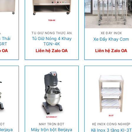
+
+
A
TỦ GIỮ NÓNG THỨC ĂN
XE ĐẨY INOX
 Thải
Tủ Giữ Nóng 4 Khay
Xe Đẩy Khay Cơm
GRT
TGN-4K
o OA
Liên hệ Zalo OA
Liên hệ Zalo OA
+
+
BỘT
MÁY TRỘN BỘT
KỆ INOX CÔNG NGHIỆP
Berjaya
Máy trộn bột Berjaya
Kệ Inox 3 tầng KI-3T