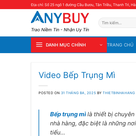
Skip
Địa chỉ: Số 25 ngõ 1 đường Cầu Bươu, Tân Triều, Thanh Trì, Hà
to
content
Tìm
kiếm:
Trao Niềm Tin - Nhận Uy Tín
TRANG CHỦ
DANH MỤC CHÍNH
Video Bếp Trụng Mì
POSTED ON
31 THÁNG BA, 2025
BY
THIETBINHAHANG
Bếp trụng mì
là thiết bị chuyê
nhà hàng, đặc biệt là những nơ
tiếu…