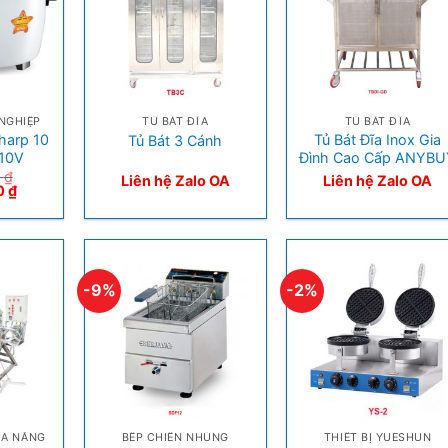
+
+
NGHIỆP
TỦ BÁT ĐĨA
TỦ BÁT ĐĨA
harp 10
Tủ Bát Đĩa Inox Gia
Tủ Bát 3 Cánh
010V
Đình Cao Cấp ANYBU
0
₫
Liên hệ Zalo OA
Liên hệ Zalo OA
0
₫
-9%
-2%
+
+
ĐA NĂNG
BẾP CHIÊN NHÚNG
THIẾT BỊ YUESHUN