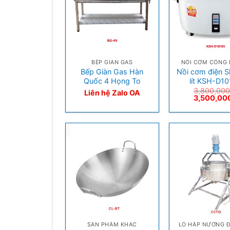
+
+
BẾP GIÀN GAS
NỒI CƠM CÔNG 
Bếp Giàn Gas Hàn
Nồi cơm điện S
Quốc 4 Họng To
lít KSH-D1
3,800,00
Liên hệ Zalo OA
3,500,00
+
+
SẢN PHẨM KHÁC
LÒ HẤP NƯỚNG 