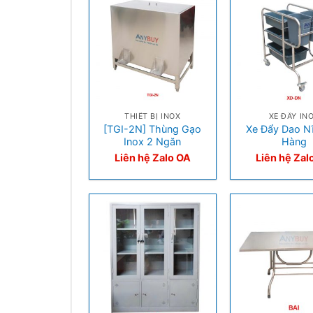
+
+
THIẾT BỊ INOX
XE ĐẨY IN
[TGI-2N] Thùng Gạo
Xe Đẩy Dao N
Inox 2 Ngăn
Hàng
Liên hệ Zalo OA
Liên hệ Zal
+
+