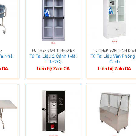
+
+
OX
TỦ THÉP SƠN TĨNH ĐIỆN
TỦ THÉP SƠN TĨNH ĐIỆ
ĩa Nhà
Tủ Tài Liệu 2 Cánh (Mã:
Tủ Tài Liệu Văn Phòng
TTL-2C)
Cánh
o OA
Liên hệ Zalo OA
Liên hệ Zalo OA
+
+