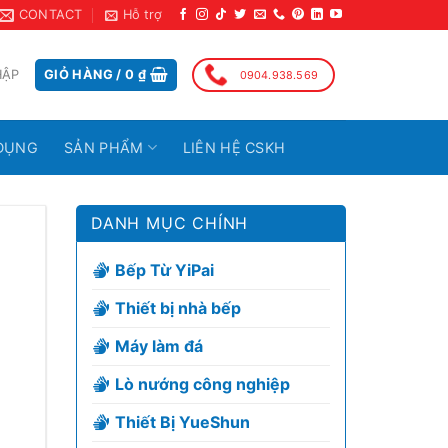
CONTACT
Hỗ trợ
HẬP
GIỎ HÀNG /
0
₫
0904.938.569
DỤNG
SẢN PHẨM
LIÊN HỆ CSKH
DANH MỤC CHÍNH
Bếp Từ YiPai
Thiết bị nhà bếp
Máy làm đá
Lò nướng công nghiệp
Thiết Bị YueShun