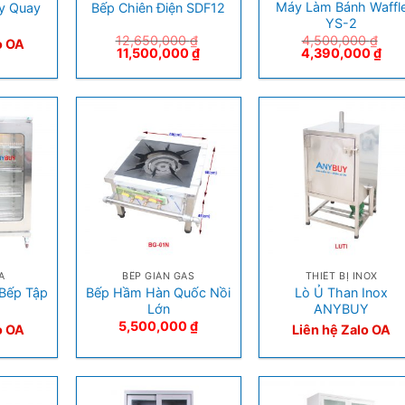
Máy Làm Bánh Waffl
y Quay
Bếp Chiên Điện SDF12
YS-2
12,650,000
₫
4,500,000
₫
o OA
11,500,000
₫
4,390,000
₫
+
+
A
BẾP GIÀN GAS
THIẾT BỊ INOX
 Bếp Tập
Bếp Hầm Hàn Quốc Nồi
Lò Ủ Than Inox
Lớn
ANYBUY
5,500,000
₫
o OA
Liên hệ Zalo OA