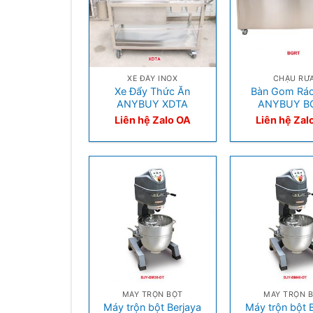
+
+
XE ĐẨY INOX
CHẬU RỬ
Xe Đẩy Thức Ăn
Bàn Gom Rác
ANYBUY XDTA
ANYBUY B
Liên hệ Zalo OA
Liên hệ Zal
+
+
MÁY TRỘN BỘT
MÁY TRỘN 
Máy trộn bột Berjaya
Máy trộn bột 