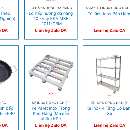
NOX
LÒ HẤP NƯỚNG ĐA NĂNG
QUẦ
(Thép
Lò hấp nướng đa năng
Tủ Kính Inox Bán Hàn
Nghiệp)
10 khay EKA MKF
-1011-CBM
o OA
Liên hệ Zalo OA
Liên hệ Zalo OA
+
+
HÁC
KỆ INOX CÔNG NGHIỆP
KỆ INOX CÔNG NGHIỆP
nh bếp
Kệ Pallet Inox Trong
Kệ Inox 4 Tầng Có Bá
CBT-P40
Kho Hàng (Mã sản
Xe
phẩm KPI)
o OA
Liên hệ Zalo OA
Liên hệ Zalo OA