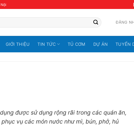
 Nội
ĐĂNG N
GIỚI THIỆU
TIN TỨC
TỦ CƠM
DỰ ÁN
TUYỂN 
n dụng được sử dụng rộng rãi trong các quán ăn,
i phục vụ các món nước như mì, bún, phở, hủ