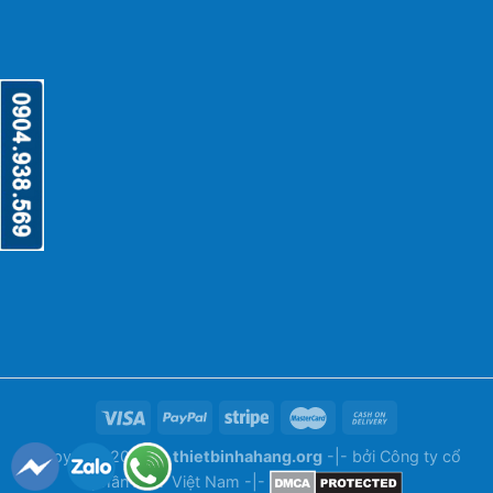
Copyright 2026 ©
thietbinhahang.org
-|- bởi
Công ty cổ
phần ANY Việt Nam
-|-