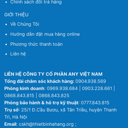
Chính sách đổi trả hàng
GIỚI THIỆU
Về Chúng Tôi
Hướng dẫn đặt mua hàng online
Phương thức thanh toán
Liên hệ
LIÊN HỆ CÔNG TY CỔ PHẦN ANY VIỆT NAM
Tổng đài chăm sóc khách hàng:
0904.938.569
Phòng kinh doanh
: 0969.938.684 | 0903.228.661 |
0868.843.815 | 0868.843.825
Phòng bảo hành & hỗ trợ kỹ thuật
: 0777.843.815
Trụ sở
: 25/1 Đ.Cầu Bươu, xã Tân Triều, huyện Thanh
Trì, Hà Nội
Email
: cskh@thietbinhahang.org ;