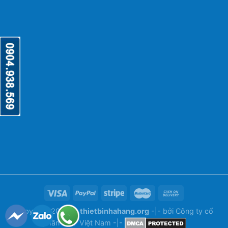
Copyright 2026 ©
thietbinhahang.org
-|- bởi
Công ty cổ
phần ANY Việt Nam
-|-