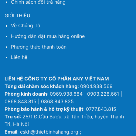
Chính sách đổi trả hàng
GIỚI THIỆU
Về Chúng Tôi
Hướng dẫn đặt mua hàng online
Phương thức thanh toán
Liên hệ
LIÊN HỆ CÔNG TY CỔ PHẦN ANY VIỆT NAM
Tổng đài chăm sóc khách hàng:
0904.938.569
Phòng kinh doanh
: 0969.938.684 | 0903.228.661 |
0868.843.815 | 0868.843.825
Phòng bảo hành & hỗ trợ kỹ thuật
: 0777.843.815
Trụ sở
: 25/1 Đ.Cầu Bươu, xã Tân Triều, huyện Thanh
Trì, Hà Nội
Email
: cskh@thietbinhahang.org ;