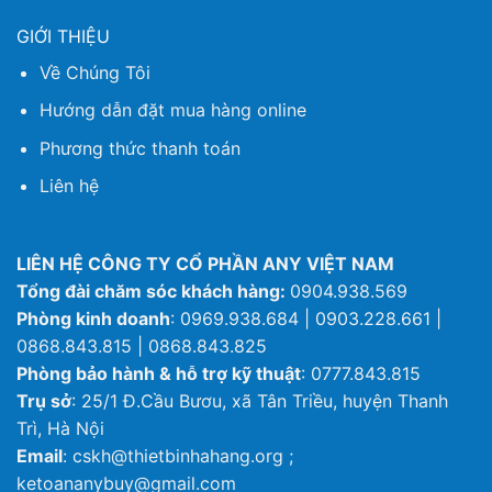
GIỚI THIỆU
Về Chúng Tôi
Hướng dẫn đặt mua hàng online
Phương thức thanh toán
Liên hệ
LIÊN HỆ CÔNG TY CỔ PHẦN ANY VIỆT NAM
Tổng đài chăm sóc khách hàng:
0904.938.569
Phòng kinh doanh
: 0969.938.684 | 0903.228.661 |
0868.843.815 | 0868.843.825
Phòng bảo hành & hỗ trợ kỹ thuật
: 0777.843.815
Trụ sở
: 25/1 Đ.Cầu Bươu, xã Tân Triều, huyện Thanh
Trì, Hà Nội
Email
: cskh@thietbinhahang.org ;
ketoananybuy@gmail.com