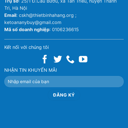
Trụ sở
: 25/1 Đ.Cầu Bươu, xã Tân Triều, huyện Thanh
Trì, Hà Nội
Email
: cskh@thietbinhahang.org ;
ketoananybuy@gmail.com
Mã số doanh nghiệp
: 0106236615
Kết nối với chúng tôi
NHẬN TIN KHUYẾN MÃI