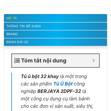
MÔ TẢ
THÔNG TIN BỔ SUNG
BRAND
ĐÁNH GIÁ (0)
Tóm tắt nội dung
Tủ ủ bột 32 khay
là một trong
các sản phẩm
Tủ Ủ Bột
công
nghiệp
BERJAYA 2DPF-32
là
một công cụ dụng cụ làm bánh
cho các đơn vị sản xuất, siêu thị,