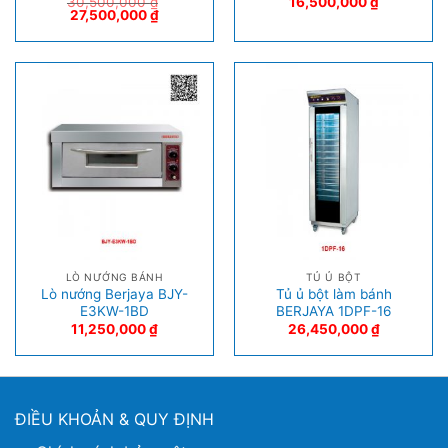
30,500,000
₫
16,500,000
₫
27,500,000
₫
LÒ NƯỚNG BÁNH
TỦ Ủ BỘT
Lò nướng Berjaya BJY-
Tủ ủ bột làm bánh
E3KW-1BD
BERJAYA 1DPF-16
11,250,000
₫
26,450,000
₫
ĐIỀU KHOẢN & QUY ĐỊNH