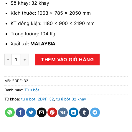
Số khay: 32 khay
Kích thước: 1068 x 785 x 2050 mm
KT đóng kiện: 1180 x 900 x 2190 mm
Trọng lượng: 104 Kg
Xuất xứ:
MALAYSIA
Tủ ủ bột 32 khay BERJAYA 2DPF-32 số lượng
THÊM VÀO GIỎ HÀNG
Mã:
2DPF-32
Danh mục:
Tủ ủ bột
Từ khóa:
tu u bot
,
2DPF-32
,
tủ ủ bột 32 khay