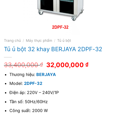
Trang chủ
/
Máy thực phẩm
/
Tủ ủ bột
Tủ ủ bột 32 khay BERJAYA 2DPF-32
33,400,000
32,000,000
₫
₫
Thương hiệu:
BERJAYA
Model:
2DPF-32
Điện áp: 220V – 240V/1P
Tần số: 50Hz/60Hz
Công suất: 2000 W