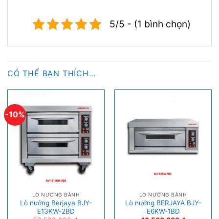
5/5 - (1 bình chọn)
CÓ THỂ BẠN THÍCH…
-10%
LÒ NƯỚNG BÁNH
LÒ NƯỚNG BÁNH
Lò nướng Berjaya BJY-
Lò nướng BERJAYA BJY-
E13KW-2BD
E6KW-1BD