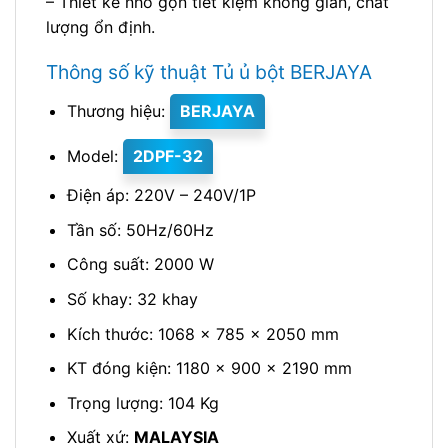
– Thiết kế nhỏ gọn tiết kiệm không gian, chất
lượng ổn định.
Thông số kỹ thuật Tủ ủ bột BERJAYA
Thương hiệu:
BERJAYA
Model:
2DPF-32
Điện áp: 220V – 240V/1P
Tần số: 50Hz/60Hz
Công suất: 2000 W
Số khay: 32 khay
Kích thước: 1068 x 785 x 2050 mm
KT đóng kiện: 1180 x 900 x 2190 mm
Trọng lượng: 104 Kg
Xuất xứ:
MALAYSIA