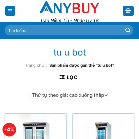
Skip
to
content
Trao Niềm Tin - Nhận Uy Tín
Tìm
kiếm:
tu u bot
Trang chủ
/
Sản phẩm được gắn thẻ “tu u bot”
LỌC
-4%