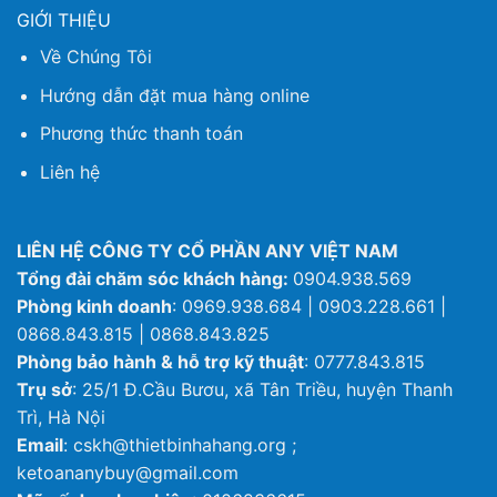
GIỚI THIỆU
Về Chúng Tôi
Hướng dẫn đặt mua hàng online
Phương thức thanh toán
Liên hệ
LIÊN HỆ CÔNG TY CỔ PHẦN ANY VIỆT NAM
Tổng đài chăm sóc khách hàng:
0904.938.569
Phòng kinh doanh
: 0969.938.684 | 0903.228.661 |
0868.843.815 | 0868.843.825
Phòng bảo hành & hỗ trợ kỹ thuật
: 0777.843.815
Trụ sở
: 25/1 Đ.Cầu Bươu, xã Tân Triều, huyện Thanh
Trì, Hà Nội
Email
: cskh@thietbinhahang.org ;
ketoananybuy@gmail.com