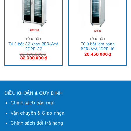
TỦ Ủ BỘT
TỦ Ủ BỘT
Tủ ủ bột 32 khay BERJAYA
Tủ ủ bột làm bánh
2DPF-32
BERJAYA 1DPF-16
33,400,000
₫
26,450,000
₫
32,000,000
₫
ĐIỀU KHOẢN & QUY ĐỊNH
Chính sách bảo mật
Vận chuyển & Giao nhận
Chính sách đổi trả hàng