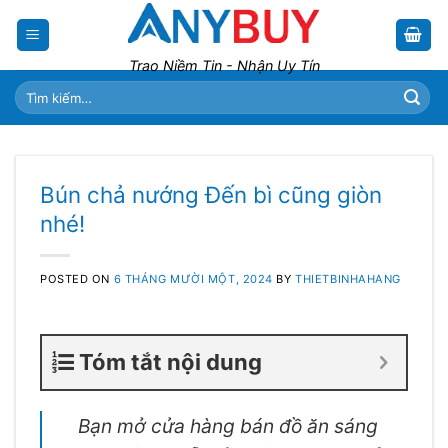
Skip
to
content
Trao Niềm Tin - Nhận Uy Tín
Tìm
kiếm:
Bún chả nướng Đến bì cũng giòn
nhé!
POSTED ON
6 THÁNG MƯỜI MỘT, 2024
BY
THIETBINHAHANG
Tóm tắt nội dung
Bạn mở cửa hàng bán đồ ăn sáng