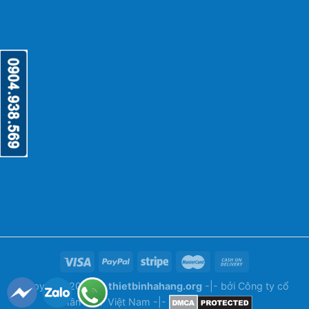
Copyright 2026 ©
thietbinhahang.org
-|- bởi
Công ty cổ
phần ANY Việt Nam
-|-