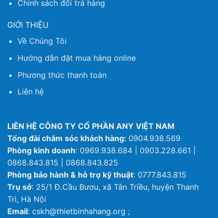
Chính sách đổi trả hàng
GIỚI THIỆU
Về Chúng Tôi
Hướng dẫn đặt mua hàng online
Phương thức thanh toán
Liên hệ
LIÊN HỆ CÔNG TY CỔ PHẦN ANY VIỆT NAM
Tổng đài chăm sóc khách hàng:
0904.938.569
Phòng kinh doanh
: 0969.938.684 | 0903.228.661 |
0868.843.815 | 0868.843.825
Phòng bảo hành & hỗ trợ kỹ thuật
: 0777.843.815
Trụ sở
: 25/1 Đ.Cầu Bươu, xã Tân Triều, huyện Thanh
Trì, Hà Nội
Email
: cskh@thietbinhahang.org ;