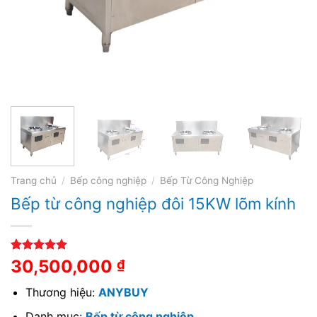
Trang chủ
/
Bếp công nghiệp
/
Bếp Từ Công Nghiệp
Bếp từ công nghiệp đôi 15KW lõm kính
5.00
1
trên 5
30,500,000
₫
dựa trên
đánh giá
Thương hiệu:
ANYBUY
Danh mục:
Bếp từ công nghiệp