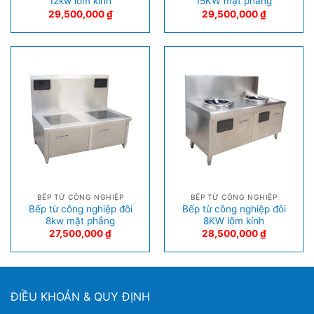
12kw lõm kính
15KW mặt phẳng
29,500,000
₫
29,500,000
₫
BẾP TỪ CÔNG NGHIỆP
BẾP TỪ CÔNG NGHIỆP
Bếp từ công nghiệp đôi
Bếp từ công nghiệp đôi
8kw mặt phẳng
8KW lõm kính
27,500,000
₫
28,500,000
₫
ĐIỀU KHOẢN & QUY ĐỊNH