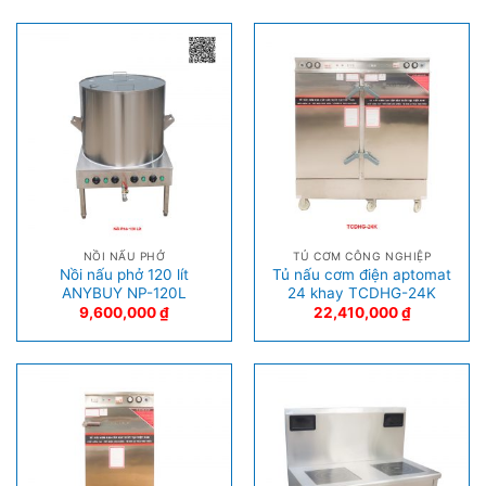
NỒI NẤU PHỞ
TỦ CƠM CÔNG NGHIỆP
Nồi nấu phở 120 lít
Tủ nấu cơm điện aptomat
ANYBUY NP-120L
24 khay TCDHG-24K
9,600,000
₫
22,410,000
₫