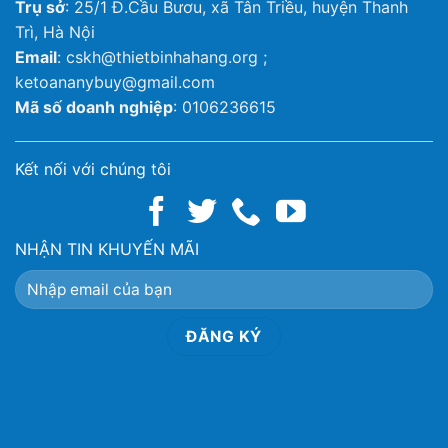
Trụ sở
: 25/1 Đ.Cầu Bươu, xã Tân Triều, huyện Thanh
Trì, Hà Nội
Email
: cskh@thietbinhahang.org ;
ketoananybuy@gmail.com
Mã số doanh nghiệp
: 0106236615
Kết nối với chúng tôi
NHẬN TIN KHUYẾN MÃI