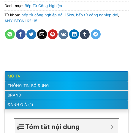
Danh mục:
Bếp Từ Công Nghiệp
Từ khóa:
bếp từ công nghiệp đôi 15kw
,
bếp từ công nghiệp đôi
,
ANY-BTCNLK2-15
MÔ TẢ
THÔNG TIN BỔ SUNG
BRAND
ĐÁNH GIÁ (1)
Tóm tắt nội dung