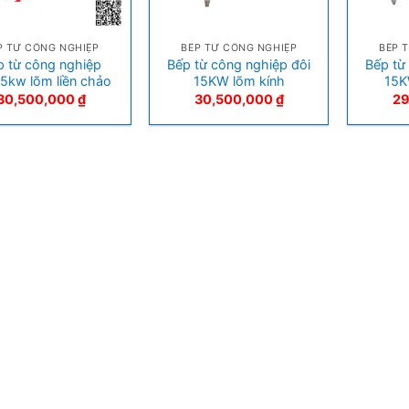
+
+
P TỪ CÔNG NGHIỆP
BẾP TỪ CÔNG NGHIỆP
BẾP 
p từ công nghiệp
Bếp từ công nghiệp đôi
Bếp từ
15kw lõm liền chảo
15KW lõm kính
15K
30,500,000
₫
30,500,000
₫
29