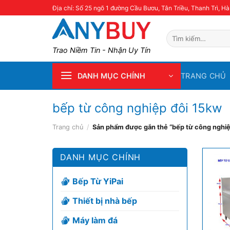
Skip
Địa chỉ: Số 25 ngõ 1 đường Cầu Bươu, Tân Triều, Thanh Trì, Hà
to
content
Tìm
kiếm:
Trao Niềm Tin - Nhận Uy Tín
TRANG CHỦ
DANH MỤC CHÍNH
bếp từ công nghiệp đôi 15kw
Trang chủ
/
Sản phẩm được gắn thẻ “bếp từ công nghiệ
DANH MỤC CHÍNH
Bếp Từ YiPai
Thiết bị nhà bếp
Máy làm đá