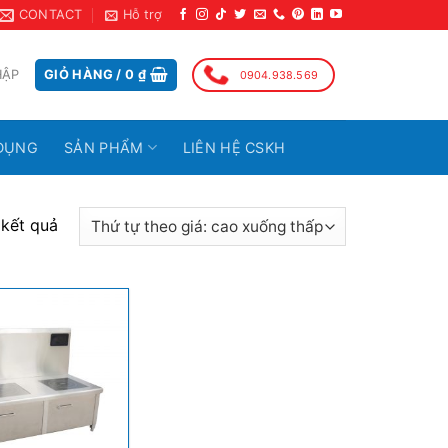
CONTACT
Hỗ trợ
HẬP
GIỎ HÀNG /
0
₫
0904.938.569
DỤNG
SẢN PHẨM
LIÊN HỆ CSKH
 kết quả