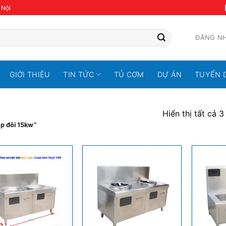
 Nội
ĐĂNG N
GIỚI THIỆU
TIN TỨC
TỦ CƠM
DỰ ÁN
TUYỂN 
Hiển thị tất cả 3
p đôi 15kw”