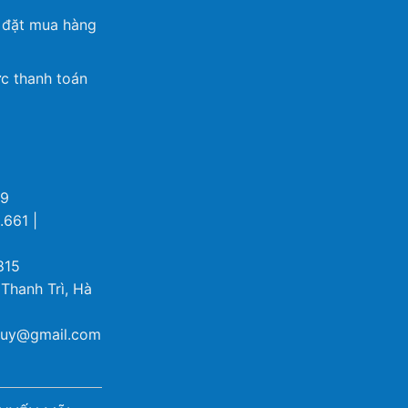
 đặt mua hàng
c thanh toán
69
.661 |
815
 Thanh Trì, Hà
ybuy@gmail.com