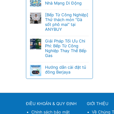
Nhà Mạng Di Động
[Bếp Từ Công Nghiệp]
Thử thách món “Gà
sốt phô mai” tại
ANYBUY
Giải Pháp Tối Ưu Chi
Phí: Bếp Từ Công
Nghiệp Thay Thế Bếp
Gas
Hướng dẫn cài đặt tủ
đông Berjaya
ĐIỀU KHOẢN & QUY ĐỊNH
GIỚI THIỆU
Chính sách bảo mật
Về Chúng T