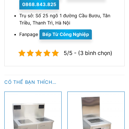
0868.843.825
Trụ sở: Số 25 ngõ 1 đường Cầu Bươu, Tân
Triều, Thanh Trì, Hà Nội
Fanpage
Bếp Từ Công Nghiệp
5/5 - (3 bình chọn)
CÓ THỂ BẠN THÍCH…