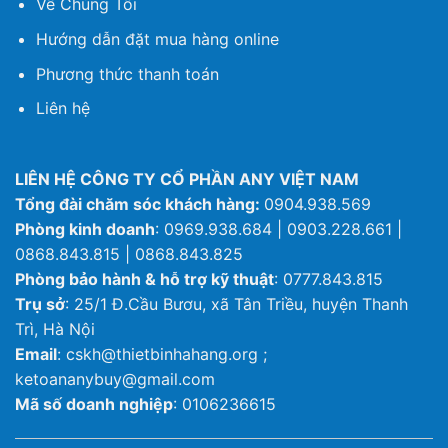
Về Chúng Tôi
Hướng dẫn đặt mua hàng online
Phương thức thanh toán
Liên hệ
LIÊN HỆ CÔNG TY CỔ PHẦN ANY VIỆT NAM
Tổng đài chăm sóc khách hàng:
0904.938.569
Phòng kinh doanh
: 0969.938.684 | 0903.228.661 |
0868.843.815 | 0868.843.825
Phòng bảo hành & hỗ trợ kỹ thuật
: 0777.843.815
Trụ sở
: 25/1 Đ.Cầu Bươu, xã Tân Triều, huyện Thanh
Trì, Hà Nội
Email
: cskh@thietbinhahang.org ;
ketoananybuy@gmail.com
Mã số doanh nghiệp
: 0106236615