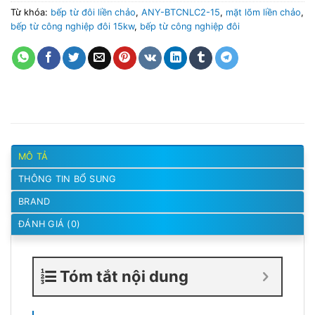
Từ khóa:
bếp từ đôi liền chảo
,
ANY-BTCNLC2-15
,
mặt lõm liền chảo
,
bếp từ công nghiệp đôi 15kw
,
bếp từ công nghiệp đôi
MÔ TẢ
THÔNG TIN BỔ SUNG
BRAND
ĐÁNH GIÁ (0)
Tóm tắt nội dung