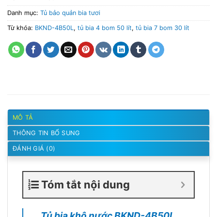
Danh mục:
Tủ bảo quản bia tươi
Từ khóa:
BKND-4B50L
,
tủ bia 4 bom 50 lít
,
tủ bia 7 bom 30 lít
MÔ TẢ
THÔNG TIN BỔ SUNG
ĐÁNH GIÁ (0)
Tóm tắt nội dung
Tủ bia khô nước BKND-4B50L