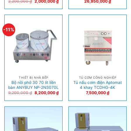
2,200,000
₫
2,000,000
₫
26,950,000
₫
-11%
THIẾT BỊ NHÀ BẾP
TỦ CƠM CÔNG NGHIỆP
Bộ nồi phở 30 70 lít liền
Tủ nấu cơm điện Aptomat
bàn ANYBUY NP-2N3070L
4 khay TCDHG-4K
9,200,000
₫
8,200,000
₫
7,500,000
₫