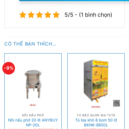
5/5 - (1 bình chọn)
CÓ THỂ BẠN THÍCH…
-9%
NỒI NẤU PHỞ
TỦ BẢO QUẢN BIA TƯƠI
Nồi nấu phở 20 lít ANYBUY
Tủ bia khô 8 bom 50 lít
NP-20L
BKNK-8B50L