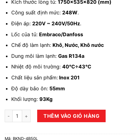
Kích thước lòng tủ:
1750x535x820 (mm)
Công suất định mức:
248W
.
Điện áp:
220V ~ 240V/50Hz
.
Lốc của tủ:
Embraco/Danfoss
Chế độ làm lạnh:
Khô, Nước, Khô nước
Dung môi làm lạnh:
Gas R134a
Nhiệt độ môi trường:
40℃÷43℃
Chất liệu sản phẩm:
Inox 201
Độ dày bảo ôn:
55mm
Khối lượng:
93Kg
Tủ bia khô nước BKND-4B50L số lượng
THÊM VÀO GIỎ HÀNG
Mã:
BKND-4B50L