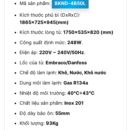
Mã sản phẩm:
BKND-4B50L
Kích thước phủ bì (DxRxC):
1865x725x945(mm)
Kích thước lòng tủ:
1750x535x820 (mm)
Công suất định mức:
248W
.
Điện áp:
220V ~ 240V/50Hz
.
Lốc của tủ:
Embraco/Danfoss
Chế độ làm lạnh:
Khô, Nước, Khô nước
Dung môi làm lạnh:
Gas R134a
Nhiệt độ môi trường:
40℃÷43℃
Chất liệu sản phẩm:
Inox 201
Độ dày bảo ôn:
55mm
Khối lượng:
93Kg