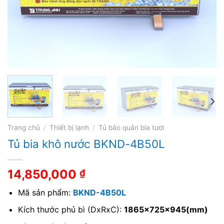
Trang chủ
/
Thiết bị lạnh
/
Tủ bảo quản bia tươi
Tủ bia khô nước BKND-4B50L
14,850,000
₫
Mã sản phẩm:
BKND-4B50L
Kích thước phủ bì (DxRxC):
1865x725x945(mm)