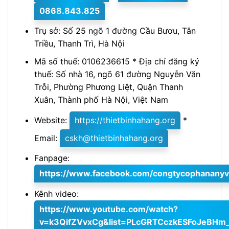
0868.843.825
Trụ sở: Số 25 ngõ 1 đường Cầu Bươu, Tân
Triều, Thanh Trì, Hà Nội
Mã số thuế: 0106236615 * Địa chỉ đăng ký
thuế: Số nhà 16, ngõ 61 đường Nguyễn Văn
Trỗi, Phường Phương Liệt, Quận Thanh
Xuân, Thành phố Hà Nội, Việt Nam
Website:
https://thietbinhahang.org
*
Email:
cskh@thietbinhahang.org
Fanpage:
https://www.facebook.com/congtycophananyv
Kênh video:
https://www.youtube.com/watch?
v=k3QifZVvxCg&list=PLcGRTCczkESFoJeBHm