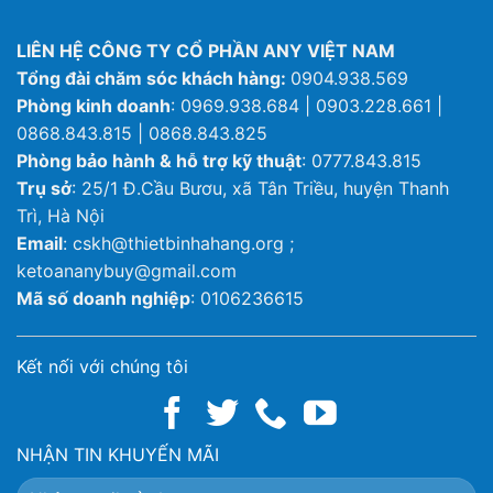
LIÊN HỆ CÔNG TY CỔ PHẦN ANY VIỆT NAM
Tổng đài chăm sóc khách hàng:
0904.938.569
Phòng kinh doanh
: 0969.938.684 | 0903.228.661 |
0868.843.815 | 0868.843.825
Phòng bảo hành & hỗ trợ kỹ thuật
: 0777.843.815
Trụ sở
: 25/1 Đ.Cầu Bươu, xã Tân Triều, huyện Thanh
Trì, Hà Nội
Email
: cskh@thietbinhahang.org ;
ketoananybuy@gmail.com
Mã số doanh nghiệp
: 0106236615
Kết nối với chúng tôi
NHẬN TIN KHUYẾN MÃI