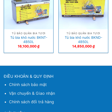
TỦ BẢO QUẢN BIA TƯƠI
TỦ BẢO QUẢN BIA TƯƠI
Tủ bia khô nước BKNT-
Tủ bia khô nước BKND-
4B50L
4B50L
16,100,000
₫
14,850,000
₫
ĐIỀU KHOẢN & QUY ĐỊNH
Chính sách bảo mật
Vận chuyển & Giao nhận
Chính sách đổi trả hàng