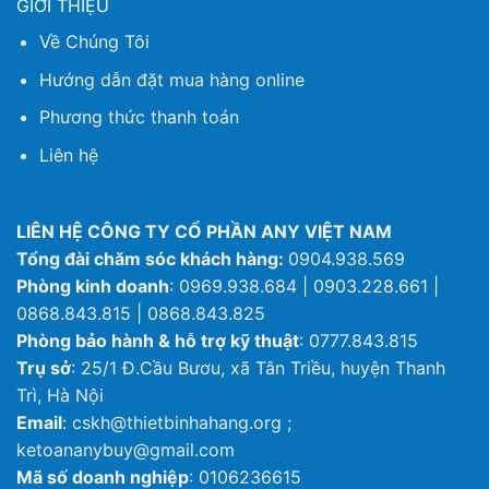
GIỚI THIỆU
Về Chúng Tôi
Hướng dẫn đặt mua hàng online
Phương thức thanh toán
Liên hệ
LIÊN HỆ CÔNG TY CỔ PHẦN ANY VIỆT NAM
Tổng đài chăm sóc khách hàng:
0904.938.569
Phòng kinh doanh
: 0969.938.684 | 0903.228.661 |
0868.843.815 | 0868.843.825
Phòng bảo hành & hỗ trợ kỹ thuật
: 0777.843.815
Trụ sở
: 25/1 Đ.Cầu Bươu, xã Tân Triều, huyện Thanh
Trì, Hà Nội
Email
: cskh@thietbinhahang.org ;
ketoananybuy@gmail.com
Mã số doanh nghiệp
: 0106236615