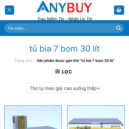
Skip
to
content
Trao Niềm Tin - Nhận Uy Tín
Tìm
kiếm:
tủ bia 7 bom 30 lít
Trang chủ
/
Sản phẩm được gắn thẻ “tủ bia 7 bom 30 lít”
LỌC