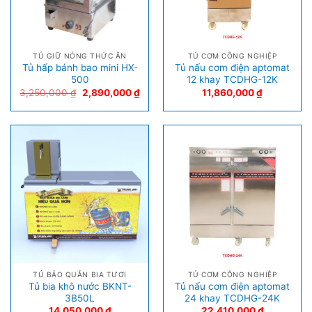
TỦ GIỮ NÓNG THỨC ĂN
TỦ CƠM CÔNG NGHIỆP
Tủ hấp bánh bao mini HX-
Tủ nấu cơm điện aptomat
500
12 khay TCDHG-12K
3,250,000
₫
2,890,000
₫
11,860,000
₫
TỦ BẢO QUẢN BIA TƯƠI
TỦ CƠM CÔNG NGHIỆP
Tủ bia khô nước BKNT-
Tủ nấu cơm điện aptomat
3B50L
24 khay TCDHG-24K
14,050,000
₫
22,410,000
₫