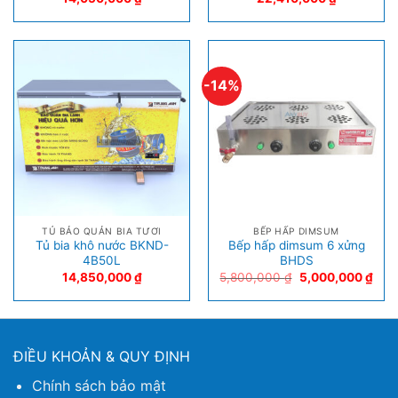
-14%
TỦ BẢO QUẢN BIA TƯƠI
BẾP HẤP DIMSUM
Tủ bia khô nước BKND-
Bếp hấp dimsum 6 xửng
4B50L
BHDS
14,850,000
₫
5,800,000
₫
5,000,000
₫
ĐIỀU KHOẢN & QUY ĐỊNH
Chính sách bảo mật