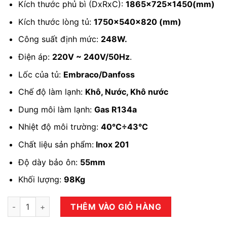
Kích thước phủ bì (DxRxC):
1865x725x1450(mm)
Kích thước lòng tủ:
1750x540x820 (mm)
Công suất định mức:
248W.
Điện áp:
220V ~ 240V/50Hz
.
Lốc của tủ:
Embraco/Danfoss
Chế độ làm lạnh:
Khô, Nước, Khô nước
Dung môi làm lạnh:
Gas R134a
Nhiệt độ môi trường:
40℃÷43℃
Chất liệu sản phẩm:
Inox 201
Độ dày bảo ôn:
55mm
Khối lượng:
98Kg
Tủ bia khô nước BKNT-4B50L số lượng
THÊM VÀO GIỎ HÀNG