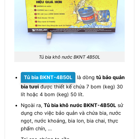
Tủ bia khô nước BKNT 4B50L
Tủ bia BKNT-4B50L
là dòng
tủ bảo quản
bia tươi
được thiết kế chứa 7 bom (keg) 30
lít hoặc 4 bom (keg) 50 lít.
Ngoài ra,
Tủ bia khô nước BKNT-4B50L
sử
dụng cho việc bảo quản và chứa bia, nước
ngọt, nước khoáng, bia lon, bia chai, thực
phẩm chín, …