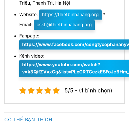
Triều, Thanh Trì, Hà Nội
Website:
https://thietbinhahang.org
*
Email:
cskh@thietbinhahang.org
Fanpage:
https://www.facebook.com/congtycophananyv
Kênh video:
https://www.youtube.com/watch?
v=k3QifZVvxCg&list=PLcGRTCczkESFoJeBHm
5/5 - (1 bình chọn)
CÓ THỂ BẠN THÍCH…