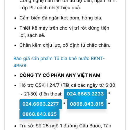
Công nghệ hàn lăn tối ưu độ bền, ngăn rò rỉ.
Lớp PU cách nhiệt hiệu quả.
Cảm biến đá ngăn kẹt bom, hỏng bia.
Thiết kế máy trên cho vị trí rót đứng tiện
lợi, sạch sẽ.
Chân kẽm chịu lực, cố định tủ chắc chắn.
Báo giá sản phẩm Tủ bia khô nước BKNT-
4B50L
CÔNG TY CỔ PHẦN ANY VIỆT NAM
Hỗ trợ CSKH 24/7 (Tất cả các ngày từ 6:30
~ 21:30) điện thoại:
024.6663.2233
*
024.6663.2277
*
0868.843.815
*
0868.843.825
Trụ sở: Số 25 ngõ 1 đường Cầu Bươu, Tân