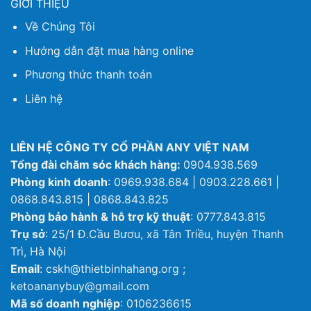
GIỚI THIỆU
Về Chúng Tôi
Hướng dẫn đặt mua hàng online
Phương thức thanh toán
Liên hệ
LIÊN HỆ CÔNG TY CỔ PHẦN ANY VIỆT NAM
Tổng đài chăm sóc khách hàng:
0904.938.569
Phòng kinh doanh
: 0969.938.684 | 0903.228.661 |
0868.843.815 | 0868.843.825
Phòng bảo hành & hỗ trợ kỹ thuật
: 0777.843.815
Trụ sở
: 25/1 Đ.Cầu Bươu, xã Tân Triều, huyện Thanh
Trì, Hà Nội
Email
: cskh@thietbinhahang.org ;
ketoananybuy@gmail.com
Mã số doanh nghiệp
: 0106236615