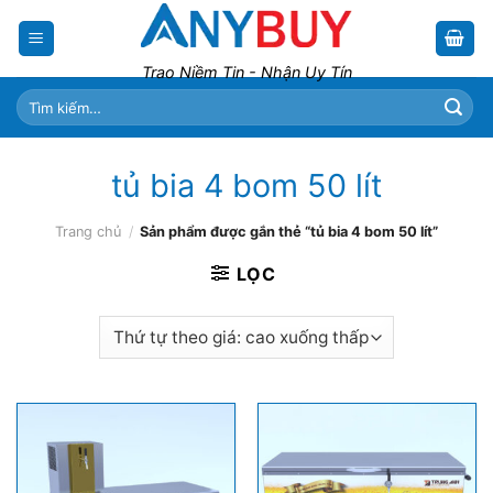
Skip
to
content
Trao Niềm Tin - Nhận Uy Tín
Tìm
kiếm:
tủ bia 4 bom 50 lít
Trang chủ
/
Sản phẩm được gắn thẻ “tủ bia 4 bom 50 lít”
LỌC