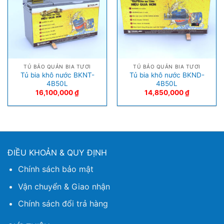
TỦ BẢO QUẢN BIA TƯƠI
TỦ BẢO QUẢN BIA TƯƠI
Tủ bia khô nước BKNT-
Tủ bia khô nước BKND-
4B50L
4B50L
16,100,000
₫
14,850,000
₫
ĐIỀU KHOẢN & QUY ĐỊNH
Chính sách bảo mật
Vận chuyển & Giao nhận
Chính sách đổi trả hàng