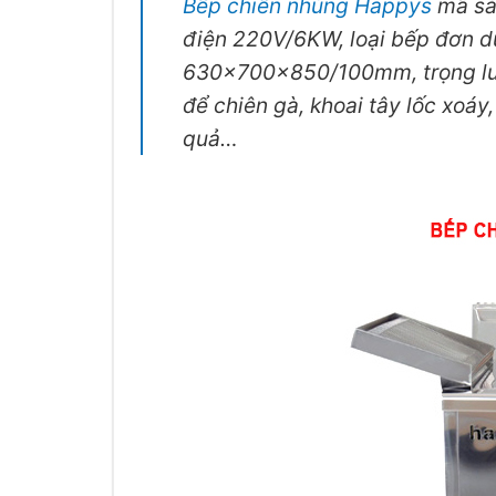
Bếp chiên nhúng Happys
mã sả
điện 220V/6KW, loại bếp đơn du
630x700x850/100mm, trọng l
để chiên gà, khoai tây lốc xoáy, 
quả…