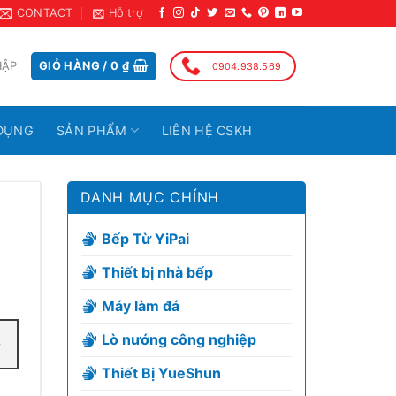
CONTACT
Hỗ trợ
HẬP
GIỎ HÀNG /
0
₫
0904.938.569
DỤNG
SẢN PHẨM
LIÊN HỆ CSKH
DANH MỤC CHÍNH
Bếp Từ YiPai
Thiết bị nhà bếp
Máy làm đá
Lò nướng công nghiệp
Thiết Bị YueShun