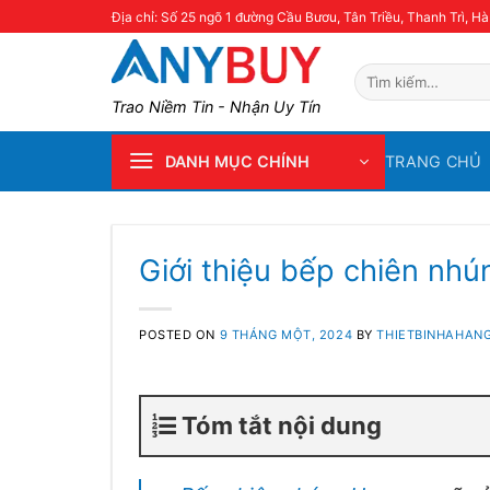
Skip
Địa chỉ: Số 25 ngõ 1 đường Cầu Bươu, Tân Triều, Thanh Trì, Hà
to
content
Tìm
kiếm:
Trao Niềm Tin - Nhận Uy Tín
TRANG CHỦ
DANH MỤC CHÍNH
Giới thiệu bếp chiên nh
POSTED ON
9 THÁNG MỘT, 2024
BY
THIETBINHAHAN
Tóm tắt nội dung