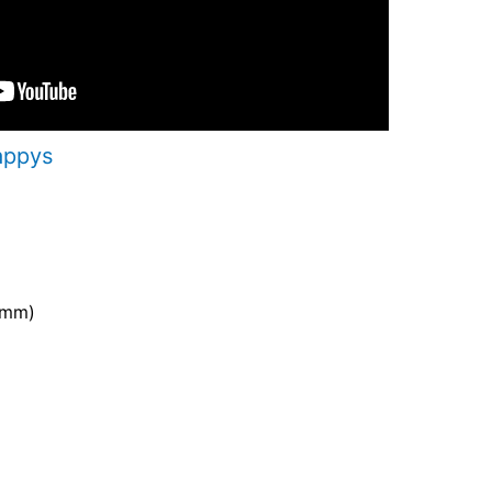
appys
(mm)