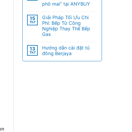
phô mai” tại ANYBUY
Giải Pháp Tối Ưu Chi
15
Th7
Phí: Bếp Từ Công
Nghiệp Thay Thế Bếp
Gas
Hướng dẫn cài đặt tủ
13
Th7
đông Berjaya
òn