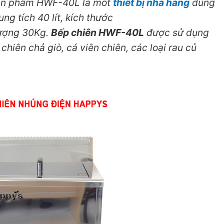
n phẩm HWF-40L là môt
thiết bị nhà hàng
dùng
ng tích 40 lít, kích thước
ượng 30Kg.
Bếp chiên HWF-40L
được sử dụng
chiên chả giò, cá viên chiên​, các loại rau củ