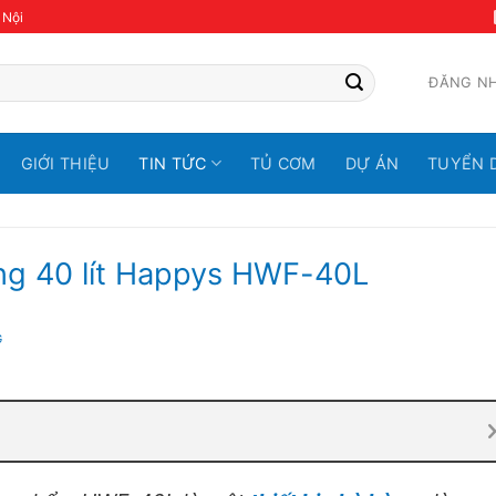
 Nội
ĐĂNG N
GIỚI THIỆU
TIN TỨC
TỦ CƠM
DỰ ÁN
TUYỂN 
úng 40 lít Happys HWF-40L
G