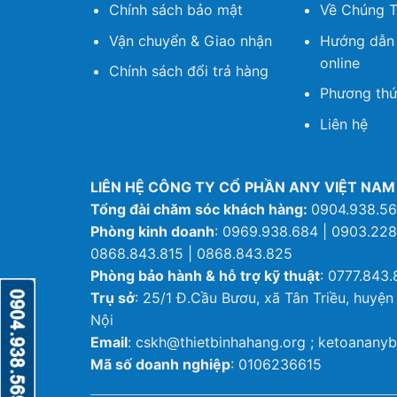
Chính sách bảo mật
Về Chúng T
Vận chuyển & Giao nhận
Hướng dẫn
online
Chính sách đổi trả hàng
Phương thứ
Liên hệ
LIÊN HỆ CÔNG TY CỔ PHẦN ANY VIỆT NAM
Tổng đài chăm sóc khách hàng:
0904.938.5
Phòng kinh doanh
: 0969.938.684 | 0903.228
0868.843.815 | 0868.843.825
Phòng bảo hành & hỗ trợ kỹ thuật
: 0777.843.
Trụ sở
: 25/1 Đ.Cầu Bươu, xã Tân Triều, huyện
Nội
Email
: cskh@thietbinhahang.org ; ketoanan
Mã số doanh nghiệp
: 0106236615