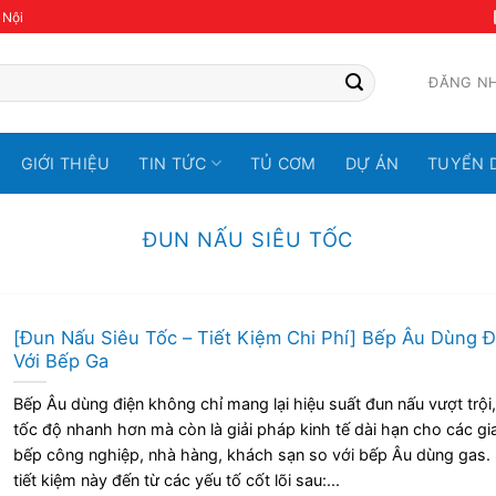
 Nội
ĐĂNG N
GIỚI THIỆU
TIN TỨC
TỦ CƠM
DỰ ÁN
TUYỂN 
ĐUN NẤU SIÊU TỐC
[Đun Nấu Siêu Tốc – Tiết Kiệm Chi Phí] Bếp Âu Dùng Đ
Với Bếp Ga
Bếp Âu dùng điện không chỉ mang lại hiệu suất đun nấu vượt trội,
tốc độ nhanh hơn mà còn là giải pháp kinh tế dài hạn cho các gi
bếp công nghiệp, nhà hàng, khách sạn so với bếp Âu dùng gas.
tiết kiệm này đến từ các yếu tố cốt lõi sau:...