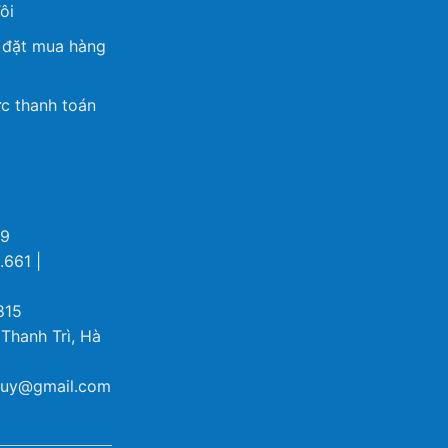
ôi
 đặt mua hàng
c thanh toán
69
.661 |
815
 Thanh Trì, Hà
ybuy@gmail.com