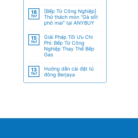
[Bếp Từ Công Nghiệp]
18
Th7
Thử thách món “Gà sốt
phô mai” tại ANYBUY
Giải Pháp Tối Ưu Chi
15
Th7
Phí: Bếp Từ Công
Nghiệp Thay Thế Bếp
Gas
Hướng dẫn cài đặt tủ
13
Th7
đông Berjaya