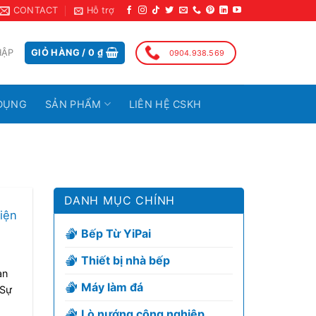
CONTACT
Hỗ trợ
HẬP
GIỎ HÀNG /
0
₫
0904.938.569
DỤNG
SẢN PHẨM
LIÊN HỆ CSKH
DANH MỤC CHÍNH
iện
Bếp Từ YiPai
Thiết bị nhà bếp
an
Máy làm đá
 Sự
Lò nướng công nghiệp