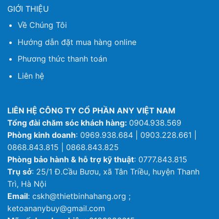
GIỚI THIỆU
Về Chúng Tôi
Hướng dẫn đặt mua hàng online
Phương thức thanh toán
Liên hệ
LIÊN HỆ CÔNG TY CỔ PHẦN ANY VIỆT NAM
Tổng đài chăm sóc khách hàng:
0904.938.569
Phòng kinh doanh
: 0969.938.684 | 0903.228.661 |
0868.843.815 | 0868.843.825
Phòng bảo hành & hỗ trợ kỹ thuật
: 0777.843.815
Trụ sở
: 25/1 Đ.Cầu Bươu, xã Tân Triều, huyện Thanh
Trì, Hà Nội
Email
: cskh@thietbinhahang.org ;
ketoananybuy@gmail.com