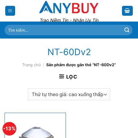
Skip
to
content
Trao Niềm Tin - Nhận Uy Tín
Tìm
kiếm:
NT-60Dv2
Trang chủ
/
Sản phẩm được gắn thẻ “NT-60Dv2”
LỌC
-13%