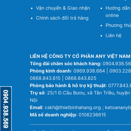
Vận chuyển & Giao nhận
Hướng dẫn
online
Chính sách đổi trả hàng
Phương thứ
Liên hệ
LIÊN HỆ CÔNG TY CỔ PHẦN ANY VIỆT NAM
Tổng đài chăm sóc khách hàng:
0904.938.5
Phòng kinh doanh
: 0969.938.684 | 0903.228
0868.843.815 | 0868.843.825
Phòng bảo hành & hỗ trợ kỹ thuật
: 0777.843.
Trụ sở
: 25/1 Đ.Cầu Bươu, xã Tân Triều, huyện
Nội
Email
: cskh@thietbinhahang.org ; ketoanan
Mã số doanh nghiệp
: 0106236615