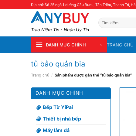
Skip
Địa chỉ: Số 25 ngõ 1 đường Cầu Bươu, Tân Triều, Thanh Trì, Hà
to
content
Tìm
kiếm:
Trao Niềm Tin - Nhận Uy Tín
TRANG CHỦ
DANH MỤC CHÍNH
tủ bảo quản bia
Trang chủ
/
Sản phẩm được gắn thẻ “tủ bảo quản bia”
DANH MỤC CHÍNH
Bếp Từ YiPai
Thiết bị nhà bếp
Máy làm đá