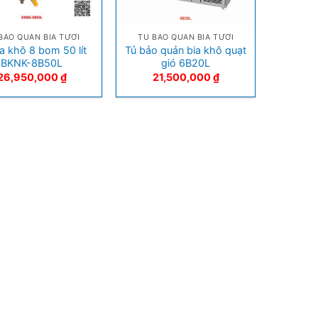
+
BẢO QUẢN BIA TƯƠI
TỦ BẢO QUẢN BIA TƯƠI
ia khô 8 bom 50 lít
Tủ bảo quản bia khô quạt
BKNK-8B50L
gió 6B20L
26,950,000
₫
21,500,000
₫