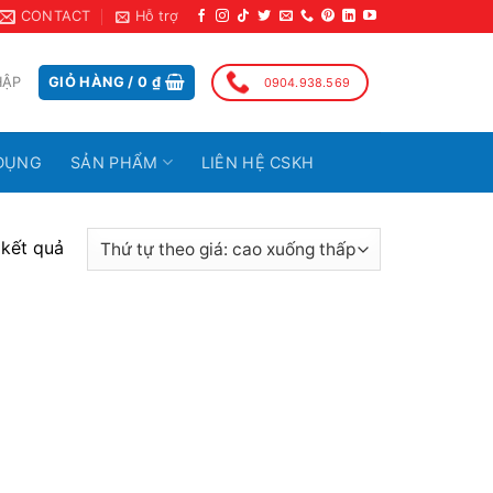
CONTACT
Hỗ trợ
HẬP
GIỎ HÀNG /
0
₫
0904.938.569
DỤNG
SẢN PHẨM
LIÊN HỆ CSKH
 kết quả