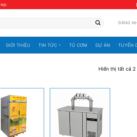
 Nội
ĐĂNG N
GIỚI THIỆU
TIN TỨC
TỦ CƠM
DỰ ÁN
TUYỂN 
Hiển thị tất cả 2