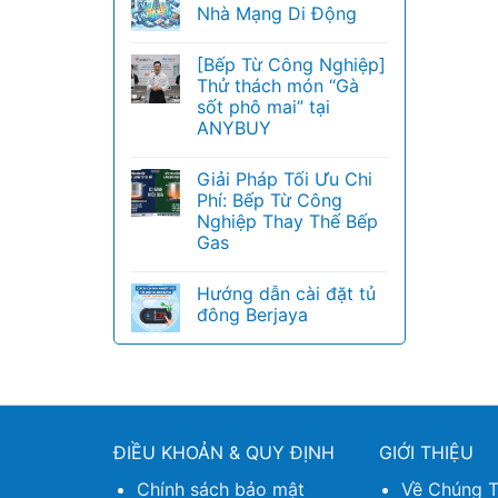
Nhà Mạng Di Động
[Bếp Từ Công Nghiệp]
Thử thách món “Gà
sốt phô mai” tại
ANYBUY
Giải Pháp Tối Ưu Chi
Phí: Bếp Từ Công
Nghiệp Thay Thế Bếp
Gas
Hướng dẫn cài đặt tủ
đông Berjaya
ĐIỀU KHOẢN & QUY ĐỊNH
GIỚI THIỆU
Chính sách bảo mật
Về Chúng T