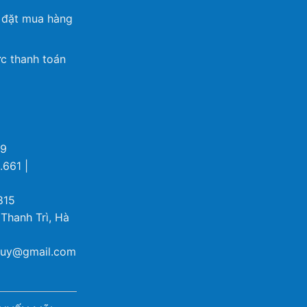
 đặt mua hàng
c thanh toán
69
.661 |
815
 Thanh Trì, Hà
ybuy@gmail.com