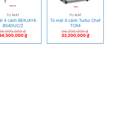
+
TỦ MÁT
TỦ MÁT
át 4 cánh BERJAYA
Tủ mát 4 cánh Turbo Chef
BS4DUC/Z
TCR4
36,000,000
₫
34,200,000
₫
34,500,000
₫
33,200,000
₫