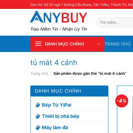
Skip
Địa chỉ: Số 25 ngõ 1 đường Cầu Bươu, Tân Triều, Thanh Trì, Hà
to
content
Tìm
kiếm:
Trao Niềm Tin - Nhận Uy Tín
TRANG CHỦ
DANH MỤC CHÍNH
tủ mát 4 cánh
Trang chủ
/
Sản phẩm được gắn thẻ “tủ mát 4 cánh”
DANH MỤC CHÍNH
-4%
Bếp Từ YiPai
Thiết bị nhà bếp
Máy làm đá