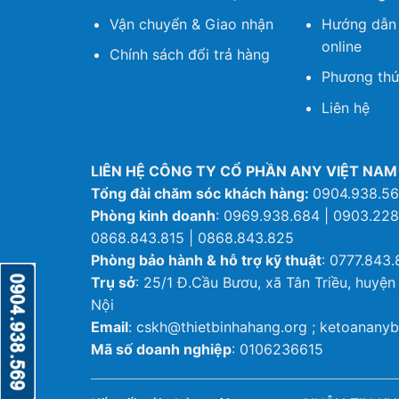
Vận chuyển & Giao nhận
Hướng dẫn
online
Chính sách đổi trả hàng
Phương thứ
Liên hệ
LIÊN HỆ CÔNG TY CỔ PHẦN ANY VIỆT NAM
Tổng đài chăm sóc khách hàng:
0904.938.5
Phòng kinh doanh
: 0969.938.684 | 0903.228
0868.843.815 | 0868.843.825
Phòng bảo hành & hỗ trợ kỹ thuật
: 0777.843.
Trụ sở
: 25/1 Đ.Cầu Bươu, xã Tân Triều, huyện
Nội
Email
: cskh@thietbinhahang.org ; ketoanan
Mã số doanh nghiệp
: 0106236615