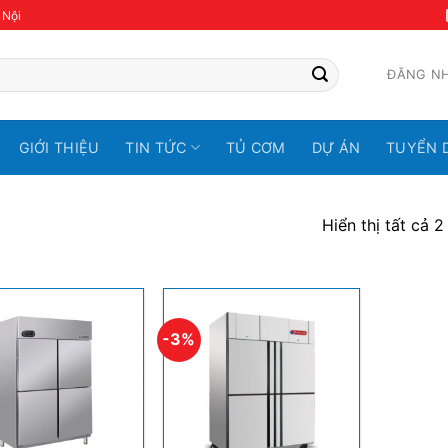
 Nội
ĐĂNG N
GIỚI THIỆU
TIN TỨC
TỦ CƠM
DỰ ÁN
TUYỂN 
Hiển thị tất cả 2
-3%