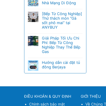
Nhà Mạng Di Động
[Bếp Từ Công Nghiệp]
Thử thách món “Gà
sốt phô mai” tại
ANYBUY
Giải Pháp Tối Ưu Chi
Phí: Bếp Từ Công
Nghiệp Thay Thế Bếp
Gas
Hướng dẫn cài đặt tủ
đông Berjaya
ĐIỀU KHOẢN & QUY ĐỊNH
GIỚI THIỆU
Chính sách bảo mật
Về Chúng T