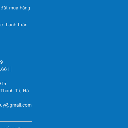
 đặt mua hàng
c thanh toán
69
.661 |
815
 Thanh Trì, Hà
ybuy@gmail.com