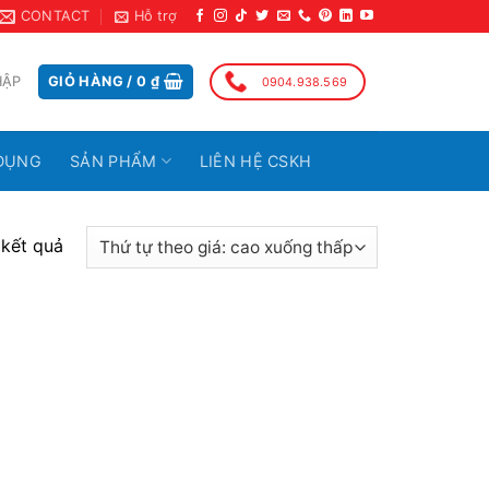
CONTACT
Hỗ trợ
HẬP
GIỎ HÀNG /
0
₫
0904.938.569
DỤNG
SẢN PHẨM
LIÊN HỆ CSKH
 kết quả