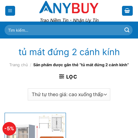
Skip
to
content
Trao Niềm Tin - Nhận Uy Tín
Tìm
kiếm:
tủ mát đứng 2 cánh kính
Trang chủ
/
Sản phẩm được gắn thẻ “tủ mát đứng 2 cánh kính”
LỌC
-5%