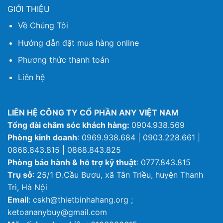
GIỚI THIỆU
Về Chúng Tôi
Hướng dẫn đặt mua hàng online
Phương thức thanh toán
Liên hệ
LIÊN HỆ CÔNG TY CỔ PHẦN ANY VIỆT NAM
Tổng đài chăm sóc khách hàng:
0904.938.569
Phòng kinh doanh
: 0969.938.684 | 0903.228.661 |
0868.843.815 | 0868.843.825
Phòng bảo hành & hỗ trợ kỹ thuật
: 0777.843.815
Trụ sở
: 25/1 Đ.Cầu Bươu, xã Tân Triều, huyện Thanh
Trì, Hà Nội
Email
: cskh@thietbinhahang.org ;
ketoananybuy@gmail.com