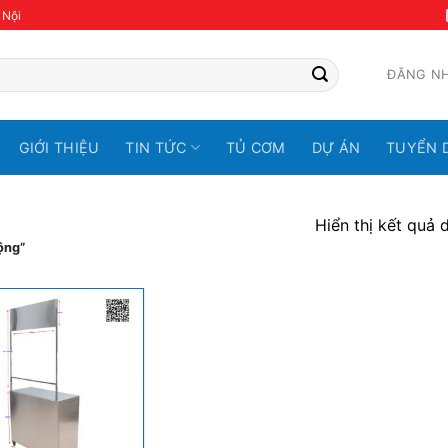
 Nội
ĐĂNG N
GIỚI THIỆU
TIN TỨC
TỦ CƠM
DỰ ÁN
TUYỂN 
Hiển thị kết quả 
ộng”