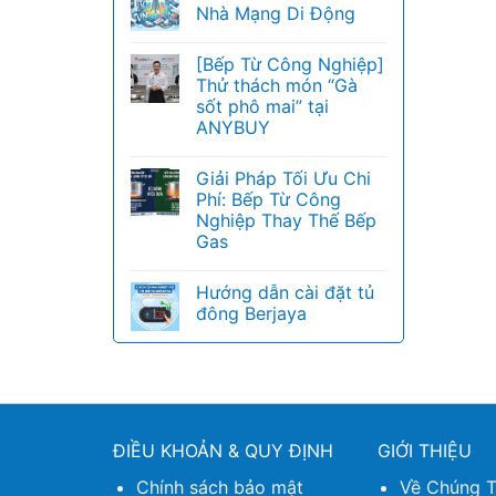
Nhà Mạng Di Động
[Bếp Từ Công Nghiệp]
Thử thách món “Gà
sốt phô mai” tại
ANYBUY
Giải Pháp Tối Ưu Chi
Phí: Bếp Từ Công
Nghiệp Thay Thế Bếp
Gas
Hướng dẫn cài đặt tủ
đông Berjaya
ĐIỀU KHOẢN & QUY ĐỊNH
GIỚI THIỆU
Chính sách bảo mật
Về Chúng T