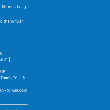
 đặt mua hàng
c thanh toán
69
.661 |
815
 Thanh Trì, Hà
ybuy@gmail.com