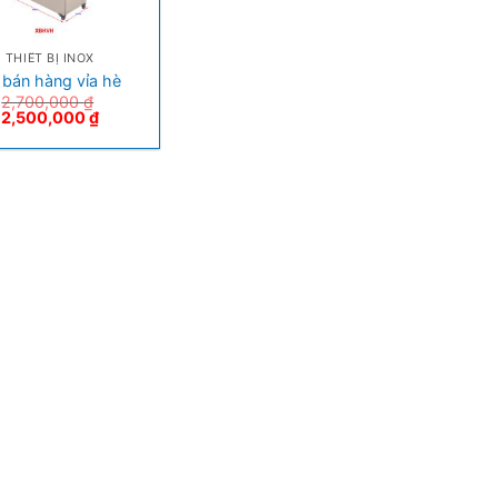
THIẾT BỊ INOX
 bán hàng vỉa hè
2,700,000
₫
2,500,000
₫