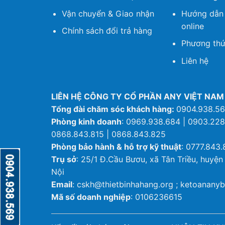
Vận chuyển & Giao nhận
Hướng dẫn
online
Chính sách đổi trả hàng
Phương thứ
Liên hệ
LIÊN HỆ CÔNG TY CỔ PHẦN ANY VIỆT NAM
Tổng đài chăm sóc khách hàng:
0904.938.5
Phòng kinh doanh
: 0969.938.684 | 0903.228
0868.843.815 | 0868.843.825
Phòng bảo hành & hỗ trợ kỹ thuật
: 0777.843.
Trụ sở
: 25/1 Đ.Cầu Bươu, xã Tân Triều, huyện
Nội
Email
: cskh@thietbinhahang.org ; ketoanan
Mã số doanh nghiệp
: 0106236615