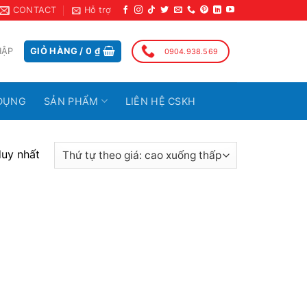
CONTACT
Hỗ trợ
HẬP
GIỎ HÀNG /
0
₫
0904.938.569
DỤNG
SẢN PHẨM
LIÊN HỆ CSKH
duy nhất