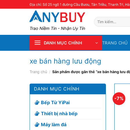
Skip
Địa chỉ: Số 25 ngõ 1 đường Cầu Bươu, Tân Triều, Thanh Trì, Hà
to
content
Tìm
kiếm:
Trao Niềm Tin - Nhận Uy Tín
TRANG CHỦ
DANH MỤC CHÍNH
xe bán hàng lưu động
Trang chủ
/
Sản phẩm được gắn thẻ “xe bán hàng lưu đ
DANH MỤC CHÍNH
-7%
Bếp Từ YiPai
Thiết bị nhà bếp
Máy làm đá