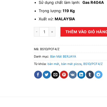
Sử dụng chất làm lạnh:
Gas R404A
Trọng lượng:
119 Kg
Xuất xứ:
MALAYSIA
Bàn mát pizza 1 cánh Berjaya BS1D/PCF4/Z d
THÊM VÀO GIỎ HÀN
Mã:
BS1D/PCF4/Z
Danh mục:
Bàn Mát BERJAYA
Từ khóa:
bàn mát
,
bàn mát pizza
,
BS1D/PCF4/Z