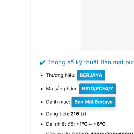
✔️ Thông số kỹ thuật Bàn mát pi
Thương hiệu:
BERJAYA
Mã sản phẩm:
BS1D/PCF4/Z
Danh mục:
Bàn Mát Berjaya
Dung tích:
216 Lít
Dải nhiệt độ:
+1℃ ~ +6℃