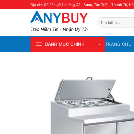
Skip
Địa chỉ: Số 25 ngõ 1 đường Cầu Bươu, Tân Triều, Thanh Trì, Hà
to
content
Tìm
kiếm:
Trao Niềm Tin - Nhận Uy Tín
TRANG CHỦ
DANH MỤC CHÍNH