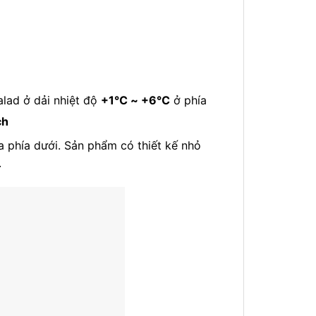
lad ở dải nhiệt độ
+1℃ ~ +6℃
ở phía
ch
a phía dưới. Sản phẩm có thiết kế nhỏ
.