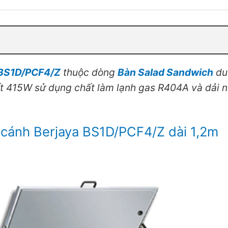
a BS1D/PCF4/Z
thuộc dòng
Bàn Salad Sandwich
dun
15W sử dụng chất làm lạnh gas R404A và dải nhi
1 cánh Berjaya BS1D/PCF4/Z dài 1,2m