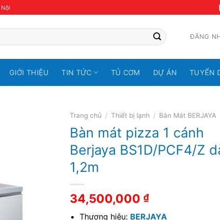
 Nội
ĐĂNG N
GIỚI THIỆU
TIN TỨC
TỦ CƠM
DỰ ÁN
TUYỂN 
Trang chủ
/
Thiết bị lạnh
/
Bàn Mát BERJAYA
Bàn mát pizza 1 cánh
Berjaya BS1D/PCF4/Z d
1,2m
34,500,000
₫
Thương hiệu:
BERJAYA