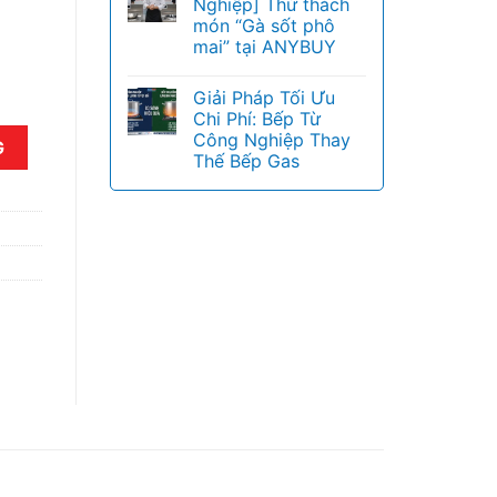
Nghiệp] Thử thách
món “Gà sốt phô
mai” tại ANYBUY
Giải Pháp Tối Ưu
Chi Phí: Bếp Từ
ài 1,2m số lượng
Công Nghiệp Thay
G
Thế Bếp Gas