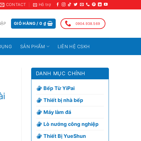
CONTACT
Hỗ trợ
HẬP
GIỎ HÀNG /
0
₫
0904.938.569
DỤNG
SẢN PHẨM
LIÊN HỆ CSKH
DANH MỤC CHÍNH
Bếp Từ YiPai
ài
Thiết bị nhà bếp
Máy làm đá
Lò nướng công nghiệp
Thiết Bị YueShun