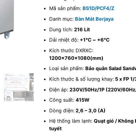
Mã sản phẩm:
BS1D/PCF4/Z
Danh mục:
Bàn Mát Berjaya
Dung tích:
216 Lít
Dải nhiệt độ:
+1℃ ~ +6℃
Kích thước DXRXC:
1200x760x1080(mm)
Loại sản phẩm:
Bảo quản Salad Sand
Kích thước & số lượng khay:
5 x FP 1/
Điện áp:
230V/50Hz/1P (220V/60Hz
Công suất:
415W
Dòng điện:
2,6 – 3,0 (A)
Hệ thống làm lạnh:
Quạt gió / Không
tuyết