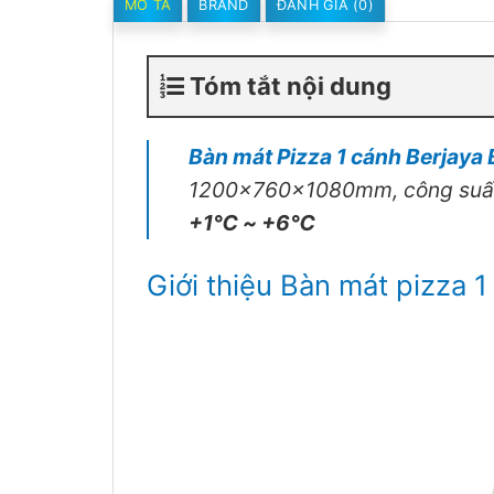
MÔ TẢ
BRAND
ĐÁNH GIÁ (0)
Tóm tắt nội dung
Bàn mát Pizza 1 cánh Berjay
1200x760x1080mm, công suất 4
+1℃ ~ +6℃
Giới thiệu Bàn mát pizza 