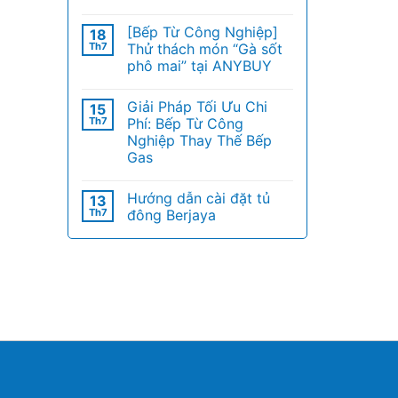
[Bếp Từ Công Nghiệp]
18
Th7
Thử thách món “Gà sốt
phô mai” tại ANYBUY
Giải Pháp Tối Ưu Chi
15
Th7
Phí: Bếp Từ Công
Nghiệp Thay Thế Bếp
Gas
Hướng dẫn cài đặt tủ
13
Th7
đông Berjaya