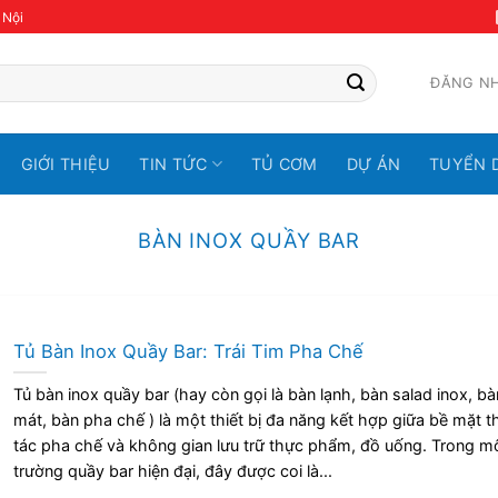
 Nội
ĐĂNG N
GIỚI THIỆU
TIN TỨC
TỦ CƠM
DỰ ÁN
TUYỂN 
BÀN INOX QUẦY BAR
Tủ Bàn Inox Quầy Bar: Trái Tim Pha Chế
Tủ bàn inox quầy bar (hay còn gọi là bàn lạnh, bàn salad inox, bà
mát, bàn pha chế ) là một thiết bị đa năng kết hợp giữa bề mặt t
tác pha chế và không gian lưu trữ thực phẩm, đồ uống. Trong m
trường quầy bar hiện đại, đây được coi là...