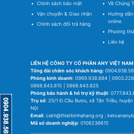
Chính sách bảo mật
Về Chúng T
Vận chuyển & Giao nhận
Hướng dẫn
online
Chính sách đổi trả hàng
Phương thứ
Liên hệ
LIÊN HỆ CÔNG TY CỔ PHẦN ANY VIỆT NAM
Tổng đài chăm sóc khách hàng:
0904.938.5
Phòng kinh doanh
: 0969.938.684 | 0903.228
0868.843.815 | 0868.843.825
Phòng bảo hành & hỗ trợ kỹ thuật
: 0777.843.
Trụ sở
: 25/1 Đ.Cầu Bươu, xã Tân Triều, huyện
Nội
Email
: cskh@thietbinhahang.org ; ketoanan
Mã số doanh nghiệp
: 0106236615