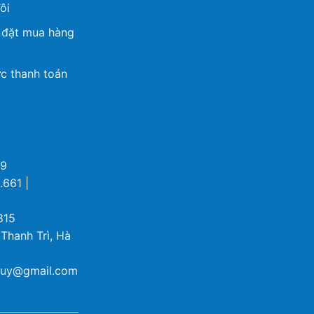
ôi
 đặt mua hàng
c thanh toán
69
.661 |
815
 Thanh Trì, Hà
ybuy@gmail.com