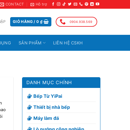
CONTACT
Hỗ trợ
HẬP
GIỎ HÀNG /
0
₫
0904.938.569
DỤNG
SẢN PHẨM
LIÊN HỆ CSKH
DANH MỤC CHÍNH
Bếp Từ YiPai
n
Thiết bị nhà bếp
hao
ôi
Máy làm đá
Lò nướng công nghiệp