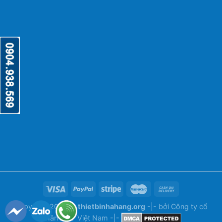
Copyright 2026 ©
thietbinhahang.org
-|- bởi
Công ty cổ
phần ANY Việt Nam
-|-