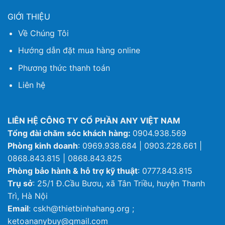
GIỚI THIỆU
Về Chúng Tôi
Hướng dẫn đặt mua hàng online
Phương thức thanh toán
Liên hệ
LIÊN HỆ CÔNG TY CỔ PHẦN ANY VIỆT NAM
Tổng đài chăm sóc khách hàng:
0904.938.569
Phòng kinh doanh
: 0969.938.684 | 0903.228.661 |
0868.843.815 | 0868.843.825
Phòng bảo hành & hỗ trợ kỹ thuật
: 0777.843.815
Trụ sở
: 25/1 Đ.Cầu Bươu, xã Tân Triều, huyện Thanh
Trì, Hà Nội
Email
: cskh@thietbinhahang.org ;
ketoananybuy@gmail.com