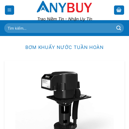
Skip
to
content
Trao Niềm Tin - Nhận Uy Tín
Tìm
kiếm:
BƠM KHUẤY NƯỚC TUẦN HOÀN