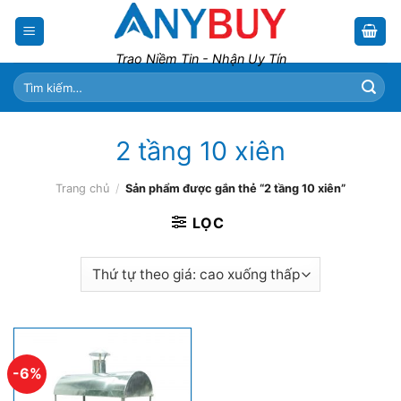
Skip
to
content
Trao Niềm Tin - Nhận Uy Tín
Tìm
kiếm:
2 tầng 10 xiên
Trang chủ
/
Sản phẩm được gắn thẻ “2 tầng 10 xiên”
LỌC
-6%