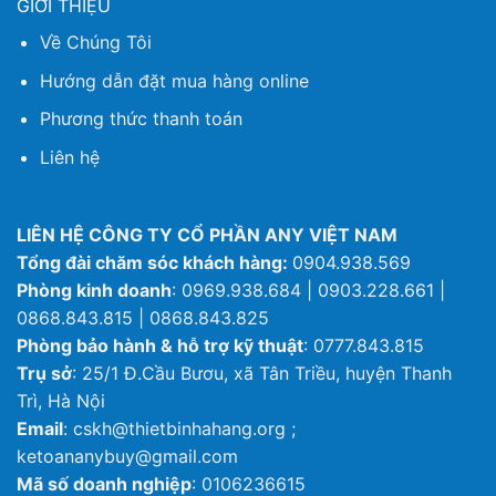
GIỚI THIỆU
Về Chúng Tôi
Hướng dẫn đặt mua hàng online
Phương thức thanh toán
Liên hệ
LIÊN HỆ CÔNG TY CỔ PHẦN ANY VIỆT NAM
Tổng đài chăm sóc khách hàng:
0904.938.569
Phòng kinh doanh
: 0969.938.684 | 0903.228.661 |
0868.843.815 | 0868.843.825
Phòng bảo hành & hỗ trợ kỹ thuật
: 0777.843.815
Trụ sở
: 25/1 Đ.Cầu Bươu, xã Tân Triều, huyện Thanh
Trì, Hà Nội
Email
: cskh@thietbinhahang.org ;
ketoananybuy@gmail.com
Mã số doanh nghiệp
: 0106236615