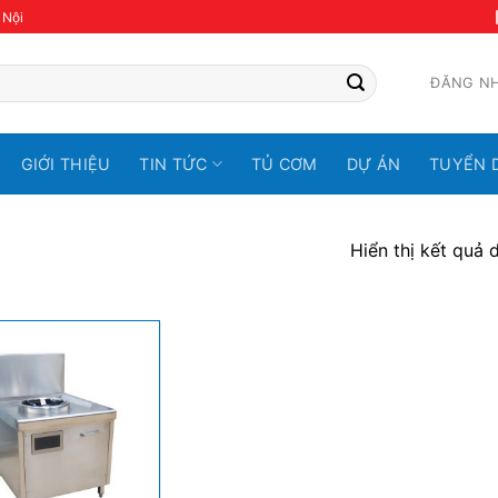
 Nội
ĐĂNG N
GIỚI THIỆU
TIN TỨC
TỦ CƠM
DỰ ÁN
TUYỂN 
Hiển thị kết quả 