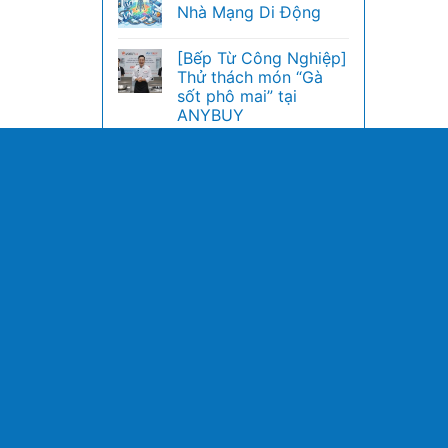
Nhà Mạng Di Động
[Bếp Từ Công Nghiệp]
Thử thách món “Gà
sốt phô mai” tại
ANYBUY
Giải Pháp Tối Ưu Chi
Phí: Bếp Từ Công
Nghiệp Thay Thế Bếp
Gas
Hướng dẫn cài đặt tủ
đông Berjaya
ĐIỀU KHOẢN & QUY ĐỊNH
GIỚI THIỆU
Chính sách bảo mật
Về Chúng T