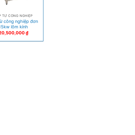
P TỪ CÔNG NGHIỆP
từ công nghiệp đơn
15kw lõm kính
20,500,000
₫