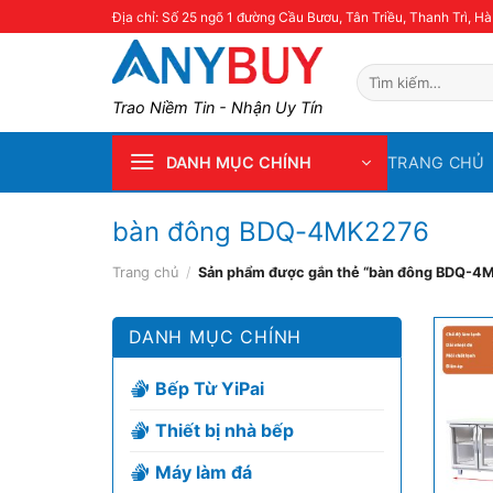
Skip
Địa chỉ: Số 25 ngõ 1 đường Cầu Bươu, Tân Triều, Thanh Trì, Hà
to
content
Tìm
kiếm:
Trao Niềm Tin - Nhận Uy Tín
TRANG CHỦ
DANH MỤC CHÍNH
bàn đông BDQ-4MK2276
Trang chủ
/
Sản phẩm được gắn thẻ “bàn đông BDQ-4
DANH MỤC CHÍNH
Bếp Từ YiPai
Thiết bị nhà bếp
Máy làm đá