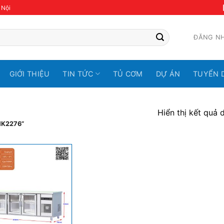
 Nội
ĐĂNG N
GIỚI THIỆU
TIN TỨC
TỦ CƠM
DỰ ÁN
TUYỂN 
Hiển thị kết quả 
MK2276”