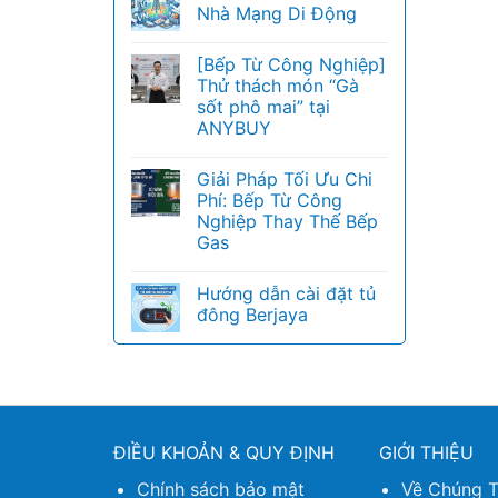
Nhà Mạng Di Động
[Bếp Từ Công Nghiệp]
Thử thách món “Gà
sốt phô mai” tại
ANYBUY
Giải Pháp Tối Ưu Chi
Phí: Bếp Từ Công
Nghiệp Thay Thế Bếp
Gas
Hướng dẫn cài đặt tủ
đông Berjaya
ĐIỀU KHOẢN & QUY ĐỊNH
GIỚI THIỆU
Chính sách bảo mật
Về Chúng T