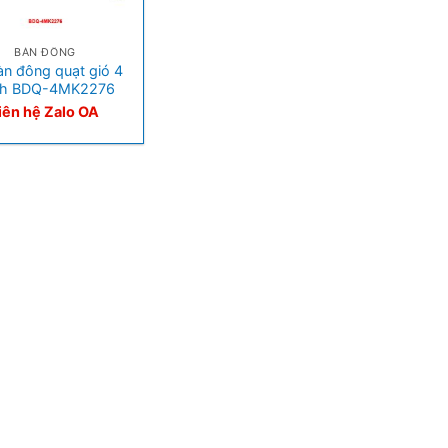
BÀN ĐÔNG
àn đông quạt gió 4
nh BDQ-4MK2276
iên hệ Zalo OA