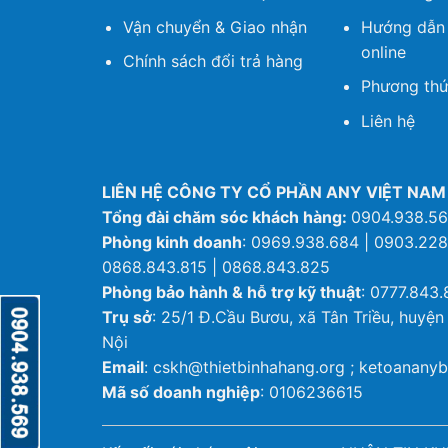
Vận chuyển & Giao nhận
Hướng dẫn
online
Chính sách đổi trả hàng
Phương thứ
Liên hệ
LIÊN HỆ CÔNG TY CỔ PHẦN ANY VIỆT NAM
Tổng đài chăm sóc khách hàng:
0904.938.5
Phòng kinh doanh
: 0969.938.684 | 0903.228
0868.843.815 | 0868.843.825
Phòng bảo hành & hỗ trợ kỹ thuật
: 0777.843.
Trụ sở
: 25/1 Đ.Cầu Bươu, xã Tân Triều, huyện
Nội
Email
: cskh@thietbinhahang.org ; ketoanan
Mã số doanh nghiệp
: 0106236615