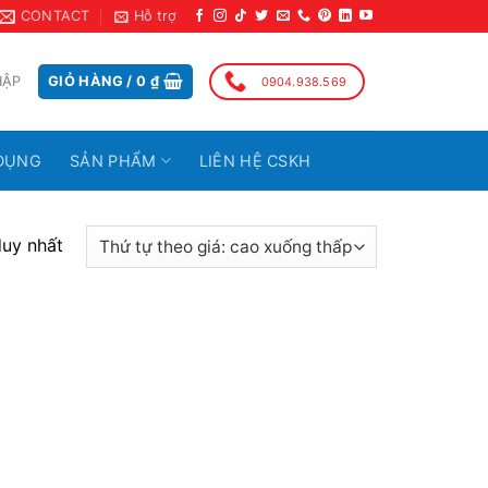
CONTACT
Hỗ trợ
HẬP
GIỎ HÀNG /
0
₫
0904.938.569
DỤNG
SẢN PHẨM
LIÊN HỆ CSKH
duy nhất