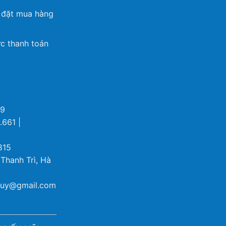
 đặt mua hàng
c thanh toán
69
.661 |
815
 Thanh Trì, Hà
ybuy@gmail.com