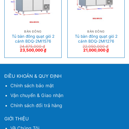
BÀN ĐÔNG
BÀN ĐÔNG
Tủ bàn đông quạt gió 2
Tủ bàn đông quạt gió 2
cánh BDQ-2MI1576
cánh BDQ-2MI1276
24,675,000
₫
22,050,000
₫
23,500,000
₫
21,000,000
₫
ĐIỀU KHOẢN & QUY ĐỊNH
Chính sách bảo mật
Vận chuyển & Giao nhận
Chính sách đổi trả hàng
GIỚI THIỆU
Về Chúng Tôi