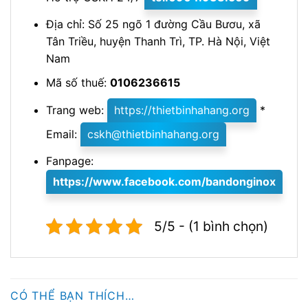
Địa chỉ: Số 25 ngõ 1 đường Cầu Bươu, xã
Tân Triều, huyện Thanh Trì, TP. Hà Nội, Việt
Nam
Mã số thuế:
0106236615
Trang web:
https://thietbinhahang.org
*
Email:
cskh@thietbinhahang.org
Fanpage:
https://www.facebook.com/
bandonginox
5/5 - (1 bình chọn)
CÓ THỂ BẠN THÍCH…