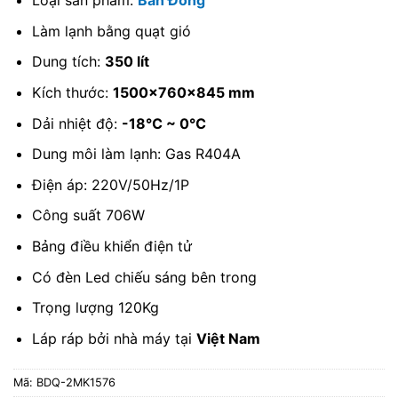
Loại sản phẩm:
Bàn Đông
Làm lạnh bằng quạt gió
Dung tích:
350 lít
Kích thước:
1500x760x845 mm
Dải nhiệt độ:
-18℃ ~ 0℃
Dung môi làm lạnh: Gas R404A
Điện áp: 220V/50Hz/1P
Công suất 706W
Bảng điều khiển điện tử
Có đèn Led chiếu sáng bên trong
Trọng lượng 120Kg
Láp ráp bởi nhà máy tại
Việt Nam
Mã:
BDQ-2MK1576