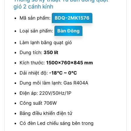
gió 2 cánh kính
Mã sản phẩm:
BDQ-2MK1576
Loại sản phẩm:
Bàn Đông
Làm lạnh bằng quạt gió
Dung tích:
350 lít
Kích thước:
1500x760x845 mm
Dải nhiệt độ:
-18℃ ~ 0℃
Dung môi làm lạnh: Gas R404A
Điện áp: 220V/50Hz/1P
Công suất 706W
Bảng điều khiển điện tử
Có đèn Led chiếu sáng bên trong