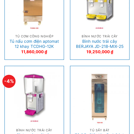
TỦ CƠM CÔNG NGHIỆP
BÌNH NƯỚC TRÁI CÂY
Tủ nấu cơm điện aptomat
Bình nước trái cây
12 khay TCDHG-12K
BERJAYA JD-218-MIX-25
11,860,000
₫
19,250,000
₫
-4%
BÌNH NƯỚC TRÁI CÂY
TỦ SẤY BÁT