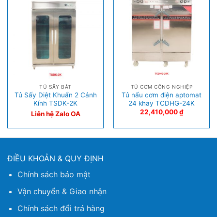
TỦ SẤY BÁT
TỦ CƠM CÔNG NGHIỆP
Tủ Sấy Diệt Khuẩn 2 Cánh
Tủ nấu cơm điện aptomat
Kính TSDK-2K
24 khay TCDHG-24K
22,410,000
₫
Liên hệ Zalo OA
ĐIỀU KHOẢN & QUY ĐỊNH
Chính sách bảo mật
Vận chuyển & Giao nhận
Chính sách đổi trả hàng