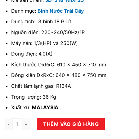
Mã sản phẩm:
JD-318-MIX-25
Danh mục:
Bình Nước Trái Cây
Dung tích: 3 bình 18.9 Lít
Nguồn điên: 220~240/50Hz/1P
Máy nén: 1/3(HP) và 250(W)
Dòng điện: 4.0(A)
Kích thước DxRxC: 610 x 450 x 710 mm
Đóng kiện DxRxC: 640 x 480 x 750 mm
Chất làm lạnh gas: R134A
Trọng lượng: 36 Kg
Xuất xứ:
MALAYSIA
Bình nước trái cây BERJAYA JD-318-MIX-25 số lượng
THÊM VÀO GIỎ HÀNG