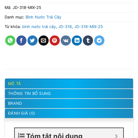
Mã:
JD-318-MIX-25
Danh mục:
Bình Nước Trái Cây
Từ khóa:
bình nước trái cây
,
JD-318
,
JD-318-MIX-25
MÔ TẢ
THÔNG TIN BỔ SUNG
BRAND
ĐÁNH GIÁ (0)
Tóm tắt nội dung