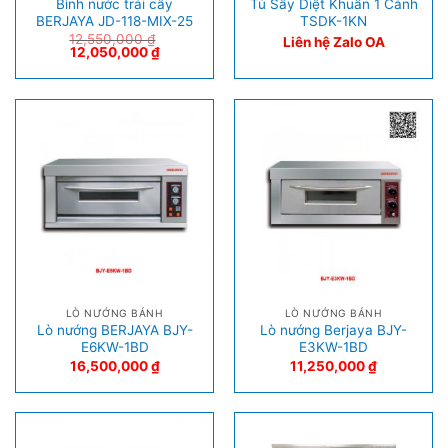
Bình nước trái cây
Tủ Sấy Diệt Khuẩn 1 Cánh
BERJAYA JD-118-MIX-25
TSDK-1KN
12,550,000
₫
Liên hệ Zalo OA
12,050,000
₫
LÒ NƯỚNG BÁNH
LÒ NƯỚNG BÁNH
Lò nướng BERJAYA BJY-
Lò nướng Berjaya BJY-
E6KW-1BD
E3KW-1BD
16,500,000
₫
11,250,000
₫