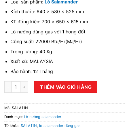
Loại sản phẩm:
Lò Salamander
Kích thước: 640 x 580 x 525 mm
KT đóng kiện: 700 x 650 x 615 mm
Lò nướng dùng gas với 1 họng đốt
Công suất: 22000 Btu/Hr(MJ/Hr)
Trọng lượng: 40 Kg
Xuất xứ: MALAYSIA
Bảo hành: 12 Tháng
Lò Salamander dùng gas SALA11N số lượng
THÊM VÀO GIỎ HÀNG
Mã:
SALA11N
Danh mục:
Lò nướng salamander
Từ khóa:
SALA11N
,
lò salamander dùng gas