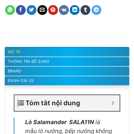
MÔ TẢ
THÔNG TIN BỔ SUNG
BRAND
ĐÁNH GIÁ (0)
Tóm tắt nội dung
Lò Salamander SALA11N
là
mẫu lò nướng, bếp nướng không