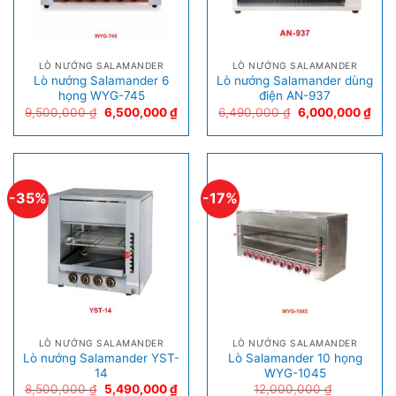
LÒ NƯỚNG SALAMANDER
LÒ NƯỚNG SALAMANDER
Lò nướng Salamander 6
Lò nướng Salamander dùng
họng WYG-745
điện AN-937
9,500,000
₫
6,500,000
₫
6,490,000
₫
6,000,000
₫
-35%
-17%
LÒ NƯỚNG SALAMANDER
LÒ NƯỚNG SALAMANDER
Lò nướng Salamander YST-
Lò Salamander 10 họng
14
WYG-1045
8,500,000
₫
5,490,000
₫
12,000,000
₫