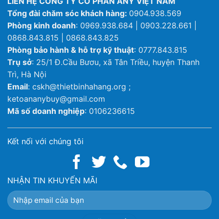
LIÊN HỆ CÔNG TY CỔ PHẦN ANY VIỆT NAM
Tổng đài chăm sóc khách hàng:
0904.938.569
Phòng kinh doanh
: 0969.938.684 | 0903.228.661 |
0868.843.815 | 0868.843.825
Phòng bảo hành & hỗ trợ kỹ thuật
: 0777.843.815
Trụ sở
: 25/1 Đ.Cầu Bươu, xã Tân Triều, huyện Thanh
Trì, Hà Nội
Email
: cskh@thietbinhahang.org ;
ketoananybuy@gmail.com
Mã số doanh nghiệp
: 0106236615
Kết nối với chúng tôi
NHẬN TIN KHUYẾN MÃI