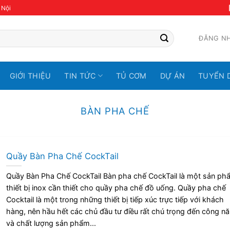
 Nội
ĐĂNG N
GIỚI THIỆU
TIN TỨC
TỦ CƠM
DỰ ÁN
TUYỂN 
BÀN PHA CHẾ
Quầy Bàn Pha Chế CockTail
Quầy Bàn Pha Chế CockTail Bàn pha chế CockTail là một sản ph
thiết bị inox cần thiết cho quầy pha chế đồ uống. Quầy pha chế
Cocktail là một trong những thiết bị tiếp xúc trực tiếp với khách
hàng, nên hầu hết các chủ đầu tư điều rất chú trọng đến công n
và chất lượng sản phẩm...