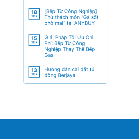
[Bếp Từ Công Nghiệp]
18
Th7
Thử thách món “Gà sốt
phô mai” tại ANYBUY
Giải Pháp Tối Ưu Chi
15
Th7
Phí: Bếp Từ Công
Nghiệp Thay Thế Bếp
Gas
Hướng dẫn cài đặt tủ
13
Th7
đông Berjaya