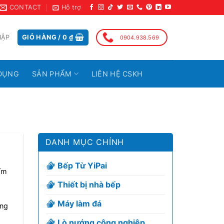
CONTACT
Hỗ trợ
HẬP
GIỎ HÀNG /
0
₫
0904.938.569
DỤNG
SẢN PHẨM
LIÊN HỆ CSKH
DANH MỤC CHÍNH
Bếp Từ YiPai
ẩm
Thiết bị nhà bếp
Máy làm đá
ăng
Lò nướng công nghiệp