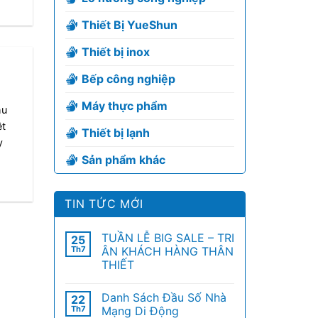
Thiết Bị YueShun
Thiết bị inox
Bếp công nghiệp
Máy thực phẩm
hu
ệt
Thiết bị lạnh
y
Sản phẩm khác
TIN TỨC MỚI
TUẦN LỄ BIG SALE – TRI
25
Th7
ÂN KHÁCH HÀNG THÂN
THIẾT
Danh Sách Đầu Số Nhà
22
Th7
Mạng Di Động