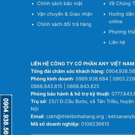
Chính sách bảo mật
Về Chúng T
Vận chuyển & Giao nhận
Hướng dẫn
online
Chính sách đổi trả hàng
Phương thứ
Liên hệ
LIÊN HỆ CÔNG TY CỔ PHẦN ANY VIỆT NAM
Tổng đài chăm sóc khách hàng:
0904.938.5
Phòng kinh doanh
: 0969.938.684 | 0903.228
0868.843.815 | 0868.843.825
Phòng bảo hành & hỗ trợ kỹ thuật
: 0777.843.
Trụ sở
: 25/1 Đ.Cầu Bươu, xã Tân Triều, huyện
Nội
Email
: cskh@thietbinhahang.org ; ketoanan
Mã số doanh nghiệp
: 0106236615