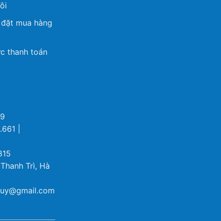
ôi
 đặt mua hàng
c thanh toán
69
.661 |
815
 Thanh Trì, Hà
ybuy@gmail.com