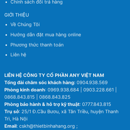
Chính sách đổi trả hàng
GIỚI THIỆU
Về Chúng Tôi
Hướng dẫn đặt mua hàng online
Phương thức thanh toán
Liên hệ
LIÊN HỆ CÔNG TY CỔ PHẦN ANY VIỆT NAM
Tổng đài chăm sóc khách hàng:
0904.938.569
Phòng kinh doanh
: 0969.938.684 | 0903.228.661 |
0868.843.815 | 0868.843.825
Phòng bảo hành & hỗ trợ kỹ thuật
: 0777.843.815
Trụ sở
: 25/1 Đ.Cầu Bươu, xã Tân Triều, huyện Thanh
Trì, Hà Nội
Email
: cskh@thietbinhahang.org ;