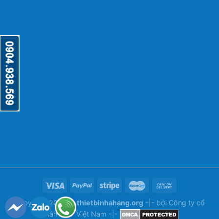
Copyright 2026 ©
thietbinhahang.org
-|- bởi
Công ty cổ
phần ANY Việt Nam
-|-