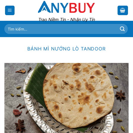
Skip
to
content
Trao Niềm Tin - Nhận Uy Tín
Tìm
kiếm:
BÁNH MÌ NƯỚNG LÒ TANDOOR