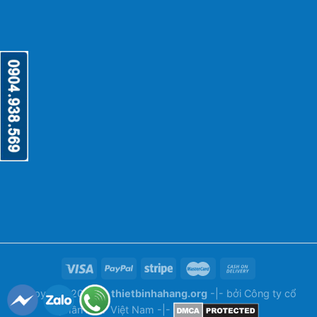
Copyright 2026 ©
thietbinhahang.org
-|- bởi
Công ty cổ
phần ANY Việt Nam
-|-