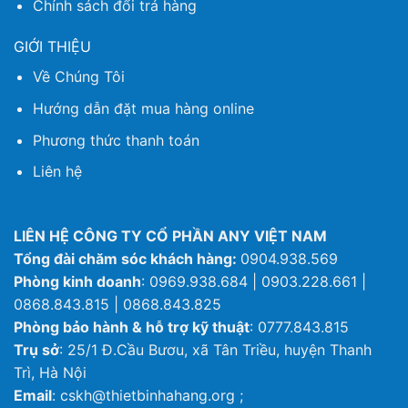
Chính sách đổi trả hàng
GIỚI THIỆU
Về Chúng Tôi
Hướng dẫn đặt mua hàng online
Phương thức thanh toán
Liên hệ
LIÊN HỆ CÔNG TY CỔ PHẦN ANY VIỆT NAM
Tổng đài chăm sóc khách hàng:
0904.938.569
Phòng kinh doanh
: 0969.938.684 | 0903.228.661 |
0868.843.815 | 0868.843.825
Phòng bảo hành & hỗ trợ kỹ thuật
: 0777.843.815
Trụ sở
: 25/1 Đ.Cầu Bươu, xã Tân Triều, huyện Thanh
Trì, Hà Nội
Email
: cskh@thietbinhahang.org ;