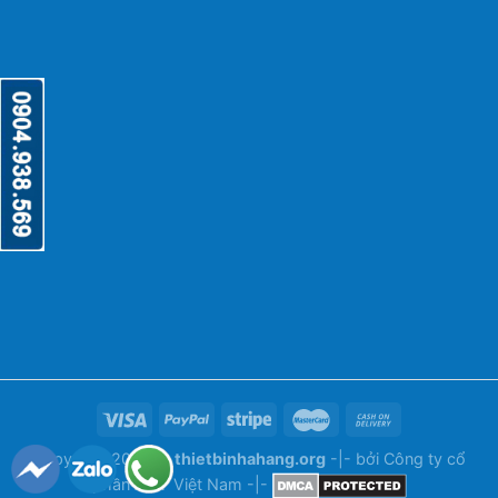
Copyright 2026 ©
thietbinhahang.org
-|- bởi
Công ty cổ
phần ANY Việt Nam
-|-