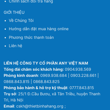
Chính sách đổi trả hàng
GIỚI THIỆU
Về Chúng Tôi
Hướng dẫn đặt mua hàng online
Phương thức thanh toán
Liên hệ
LIÊN HỆ CÔNG TY CỔ PHẦN ANY VIỆT NAM
Tổng đài chăm sóc khách hàng:
0904.938.569
Phòng kinh doanh
: 0969.938.684 | 0903.228.661 |
0868.843.815 | 0868.843.825
Phòng bảo hành & hỗ trợ kỹ thuật
: 0777.843.815
Trụ sở
: 25/1 Đ.Cầu Bươu, xã Tân Triều, huyện Thanh
Trì, Hà Nội
Email
: cskh@thietbinhahang.org ;