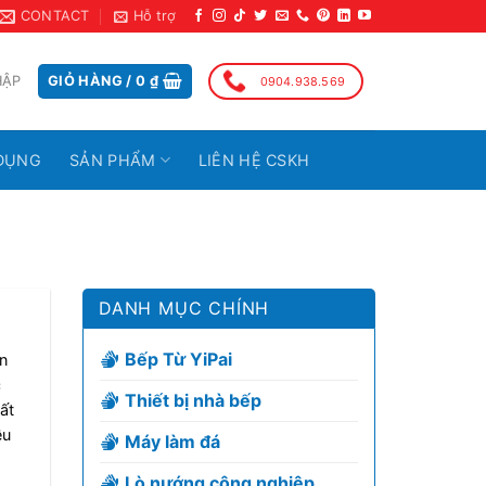
CONTACT
Hỗ trợ
HẬP
GIỎ HÀNG /
0
₫
0904.938.569
DỤNG
SẢN PHẨM
LIÊN HỆ CSKH
DANH MỤC CHÍNH
Bếp Từ YiPai
n
c
Thiết bị nhà bếp
ất
ều
Máy làm đá
Lò nướng công nghiệp