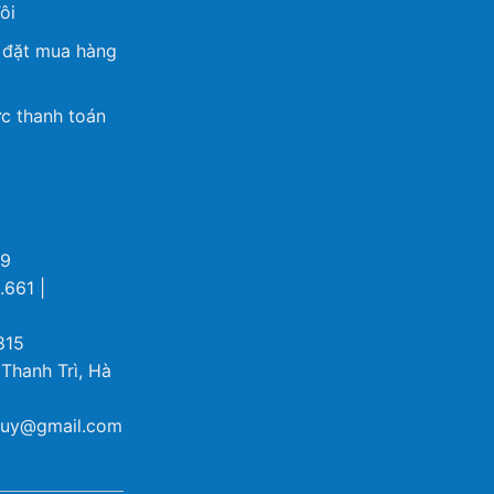
ôi
 đặt mua hàng
c thanh toán
69
.661 |
815
 Thanh Trì, Hà
ybuy@gmail.com