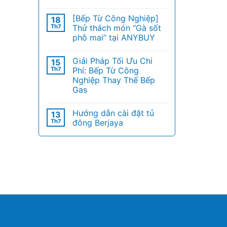
[Bếp Từ Công Nghiệp]
18
Th7
Thử thách món “Gà sốt
phô mai” tại ANYBUY
Giải Pháp Tối Ưu Chi
15
Th7
Phí: Bếp Từ Công
Nghiệp Thay Thế Bếp
Gas
Hướng dẫn cài đặt tủ
13
Th7
đông Berjaya