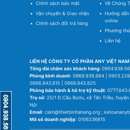
Chính sách bảo mật
Về Chúng T
Vận chuyển & Giao nhận
Hướng dẫn
online
Chính sách đổi trả hàng
Phương thứ
Liên hệ
LIÊN HỆ CÔNG TY CỔ PHẦN ANY VIỆT NAM
Tổng đài chăm sóc khách hàng:
0904.938.5
Phòng kinh doanh
: 0969.938.684 | 0903.228
0868.843.815 | 0868.843.825
Phòng bảo hành & hỗ trợ kỹ thuật
: 0777.843.
Trụ sở
: 25/1 Đ.Cầu Bươu, xã Tân Triều, huyện
Nội
Email
: cskh@thietbinhahang.org ; ketoanan
Mã số doanh nghiệp
: 0106236615