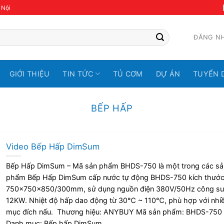
 Nội
ĐĂNG N
GIỚI THIỆU
TIN TỨC
TỦ CƠM
DỰ ÁN
TUYỂN 
BẾP HẤP
Video Bếp Hấp DimSum
Bếp Hấp DimSum – Mã sản phẩm BHDS-750 là một trong các sả
phẩm Bếp Hấp DimSum cấp nước tự động BHDS-750 kích thướ
750x750x850/300mm, sử dụng nguồn điện 380V/50Hz công su
12KW. Nhiệt độ hấp dao động từ 30℃ ~ 110℃, phù hợp với nhi
mục đích nấu. Thương hiệu: ANYBUY Mã sản phẩm: BHDS-750
Danh mục: Bếp hấp DimSum...