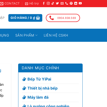
CONTACT
Hỗ trợ
HẬP
GIỎ HÀNG /
0
₫
0904.938.569
DỤNG
SẢN PHẨM
LIÊN HỆ CSKH
DANH MỤC CHÍNH
g
Bếp Từ YiPai
àn
Thiết bị nhà bếp
ớc
ếp
Máy làm đá
Lò nướng công nghiệp