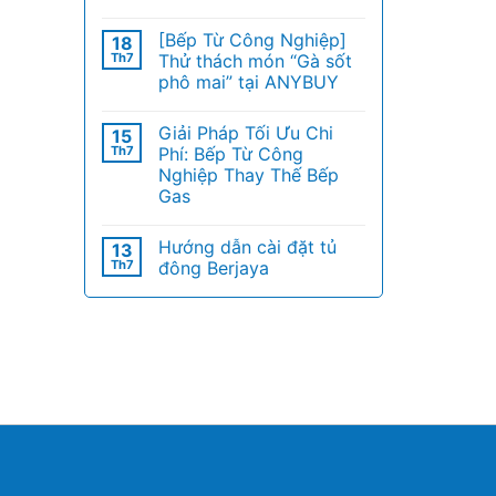
[Bếp Từ Công Nghiệp]
18
Th7
Thử thách món “Gà sốt
phô mai” tại ANYBUY
Giải Pháp Tối Ưu Chi
15
Th7
Phí: Bếp Từ Công
Nghiệp Thay Thế Bếp
Gas
Hướng dẫn cài đặt tủ
13
Th7
đông Berjaya