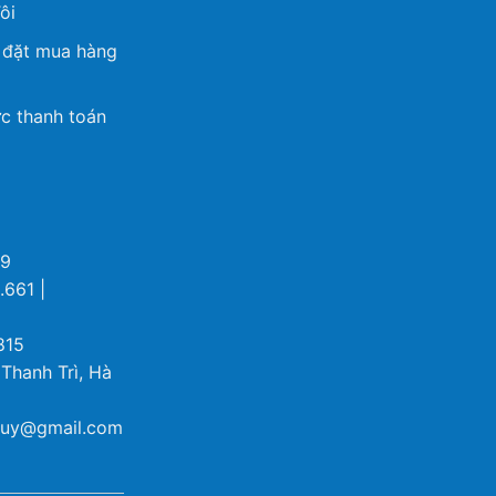
ôi
 đặt mua hàng
c thanh toán
69
.661 |
815
 Thanh Trì, Hà
ybuy@gmail.com