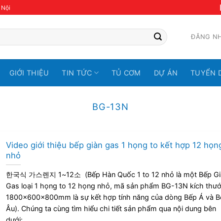
 Nội
ĐĂNG N
GIỚI THIỆU
TIN TỨC
TỦ CƠM
DỰ ÁN
TUYỂN 
BG-13N
Video giới thiệu bếp giàn gas 1 họng to kết hợp 12 họn
nhỏ
한국식 가스렌지 1~12소 (Bếp Hàn Quốc 1 to 12 nhỏ là một Bếp Gi
Gas loại 1 họng to 12 họng nhỏ, mã sản phẩm BG-13N kích thư
1800x600x800mm là sự kết hợp tính năng của dòng Bếp Á và B
Âu). Chúng ta cùng tìm hiểu chi tiết sản phẩm qua nội dung bên
dưới:...