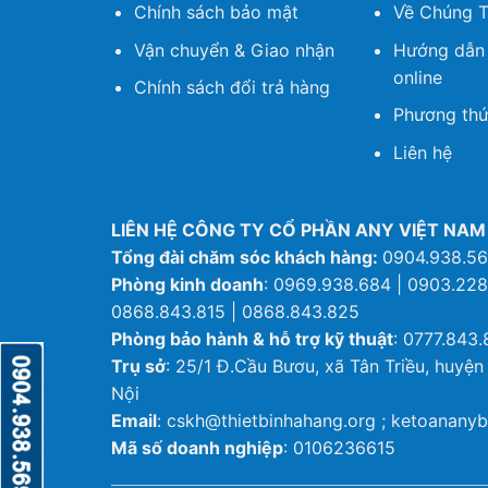
Chính sách bảo mật
Về Chúng T
Vận chuyển & Giao nhận
Hướng dẫn
online
Chính sách đổi trả hàng
Phương thứ
Liên hệ
LIÊN HỆ CÔNG TY CỔ PHẦN ANY VIỆT NAM
Tổng đài chăm sóc khách hàng:
0904.938.5
Phòng kinh doanh
: 0969.938.684 | 0903.228
0868.843.815 | 0868.843.825
Phòng bảo hành & hỗ trợ kỹ thuật
: 0777.843.
Trụ sở
: 25/1 Đ.Cầu Bươu, xã Tân Triều, huyện
Nội
Email
: cskh@thietbinhahang.org ; ketoanan
Mã số doanh nghiệp
: 0106236615