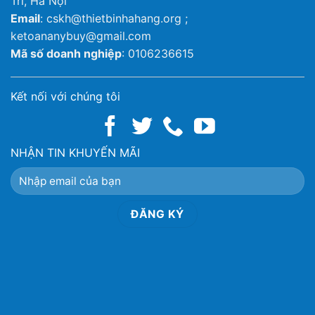
Trì, Hà Nội
Email
: cskh@thietbinhahang.org ;
ketoananybuy@gmail.com
Mã số doanh nghiệp
: 0106236615
Kết nối với chúng tôi
NHẬN TIN KHUYẾN MÃI