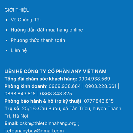
GIỚI THIỆU
Về Chúng Tôi
Hướng dẫn đặt mua hàng online
Phương thức thanh toán
Liên hệ
LIÊN HỆ CÔNG TY CỔ PHẦN ANY VIỆT NAM
Tổng đài chăm sóc khách hàng:
0904.938.569
Phòng kinh doanh
: 0969.938.684 | 0903.228.661 |
0868.843.815 | 0868.843.825
Phòng bảo hành & hỗ trợ kỹ thuật
: 0777.843.815
Trụ sở
: 25/1 Đ.Cầu Bươu, xã Tân Triều, huyện Thanh
Trì, Hà Nội
Email
: cskh@thietbinhahang.org ;
ketoananybuy@gmail.com