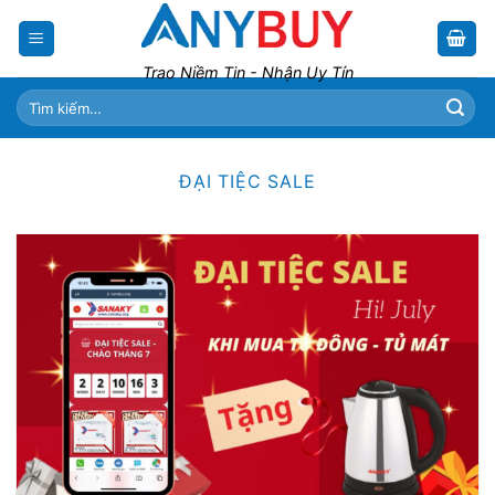
Skip
to
content
Trao Niềm Tin - Nhận Uy Tín
Tìm
kiếm:
ĐẠI TIỆC SALE