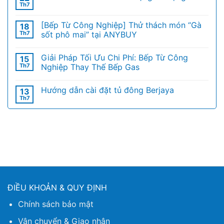
Th7
[Bếp Từ Công Nghiệp] Thử thách món “Gà
18
Th7
sốt phô mai” tại ANYBUY
Giải Pháp Tối Ưu Chi Phí: Bếp Từ Công
15
Th7
Nghiệp Thay Thế Bếp Gas
Hướng dẫn cài đặt tủ đông Berjaya
13
Th7
ĐIỀU KHOẢN & QUY ĐỊNH
Chính sách bảo mật
Vận chuyển & Giao nhận