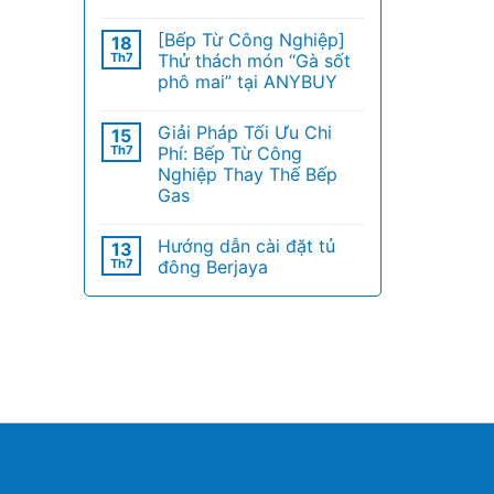
[Bếp Từ Công Nghiệp]
18
Th7
Thử thách món “Gà sốt
phô mai” tại ANYBUY
Giải Pháp Tối Ưu Chi
15
Th7
Phí: Bếp Từ Công
Nghiệp Thay Thế Bếp
Gas
Hướng dẫn cài đặt tủ
13
Th7
đông Berjaya