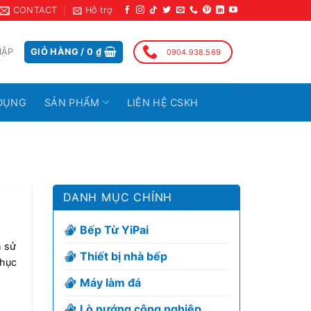
CONTACT
Hỗ trợ
HẬP
GIỎ HÀNG /
0
₫
0904.938.569
DỤNG
SẢN PHẨM
LIÊN HỆ CSKH
DANH MỤC CHÍNH
Bếp Từ YiPai
h sử
Thiết bị nhà bếp
phục
Máy làm đá
Lò nướng công nghiệp