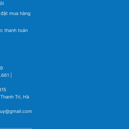
ôi
 đặt mua hàng
c thanh toán
69
.661 |
815
 Thanh Trì, Hà
ybuy@gmail.com