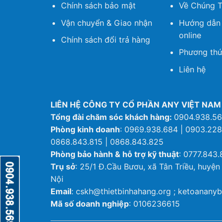
Chính sách bảo mật
Về Chúng T
Vận chuyển & Giao nhận
Hướng dẫn
online
Chính sách đổi trả hàng
Phương thứ
Liên hệ
LIÊN HỆ CÔNG TY CỔ PHẦN ANY VIỆT NAM
Tổng đài chăm sóc khách hàng:
0904.938.5
Phòng kinh doanh
: 0969.938.684 | 0903.228
0868.843.815 | 0868.843.825
Phòng bảo hành & hỗ trợ kỹ thuật
: 0777.843.
Trụ sở
: 25/1 Đ.Cầu Bươu, xã Tân Triều, huyện
Nội
Email
: cskh@thietbinhahang.org ; ketoanan
Mã số doanh nghiệp
: 0106236615