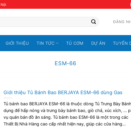
 Nội
ĐĂNG N
GIỚI THIỆU
TIN TỨC
TỦ CƠM
DỰ ÁN
TUYỂN 
ESM-66
Giới thiệu Tủ Bánh Bao BERJAYA ESM-66 dùng Gas
Tủ bánh bao BERJAYA ESM-66 là thuộc dòng Tủ Trưng Bày Bán
dụng để hấp nóng và trưng bày bánh bao, giò chả, xúc xích, … 
vụ quán bán đồ ăn sáng. Tủ bánh bao ESM-66 là một trong các
Thiết Bị Nhà Hàng cao cấp nhất hiện nay, giúp các cửa hàng...