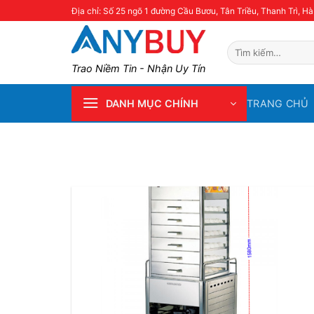
Skip
Địa chỉ: Số 25 ngõ 1 đường Cầu Bươu, Tân Triều, Thanh Trì, Hà
to
content
Tìm
kiếm:
Trao Niềm Tin - Nhận Uy Tín
TRANG CHỦ
DANH MỤC CHÍNH