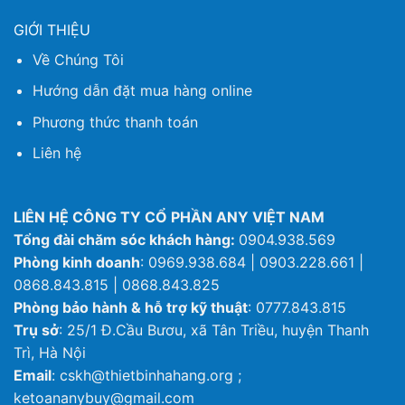
GIỚI THIỆU
Về Chúng Tôi
Hướng dẫn đặt mua hàng online
Phương thức thanh toán
Liên hệ
LIÊN HỆ CÔNG TY CỔ PHẦN ANY VIỆT NAM
Tổng đài chăm sóc khách hàng:
0904.938.569
Phòng kinh doanh
: 0969.938.684 | 0903.228.661 |
0868.843.815 | 0868.843.825
Phòng bảo hành & hỗ trợ kỹ thuật
: 0777.843.815
Trụ sở
: 25/1 Đ.Cầu Bươu, xã Tân Triều, huyện Thanh
Trì, Hà Nội
Email
: cskh@thietbinhahang.org ;
ketoananybuy@gmail.com